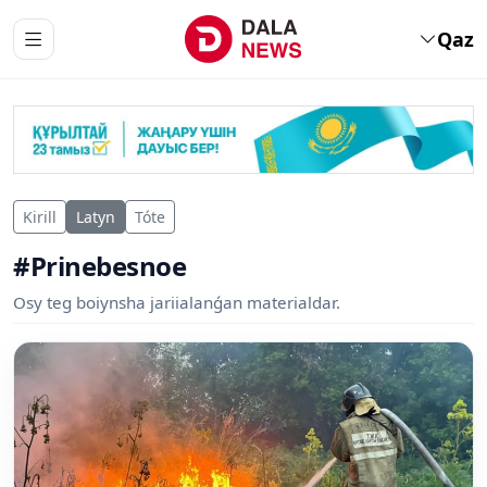
Qaz
Kirill
Latyn
Tóte
#Prinebesnoe
Osy teg boiynsha jariialanǵan materialdar.