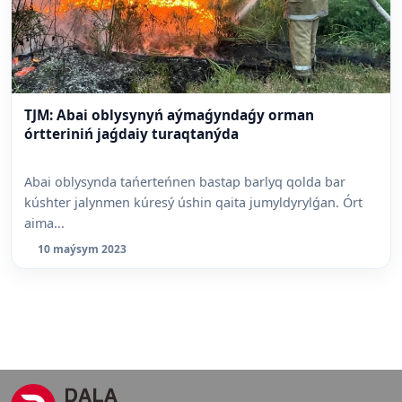
TJM: Abai oblysynyń aýmaǵyndaǵy orman
órtteriniń jaǵdaiy turaqtanýda
Abai oblysynda tańerteńnen bastap barlyq qolda bar
kúshter jalynmen kúresý úshin qaita jumyldyrylǵan. Órt
aima...
10 maýsym 2023