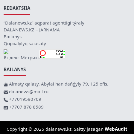
REDAKTSIIA
“Dalanews.kz” aqparat agenttigi týraly
DALANEWS.KZ – JARNAMA
Bailanys
Qupiialylyq saiasaty
BAILANYS
Almaty qalasy, Abylai han dańǵyly 79, 125 ofis.
dalanews@mail.ru
+77019590709
+7707 878 8589
Copyright © 2025 dalanews.kz. Saitty jasaǵan
WebAudit