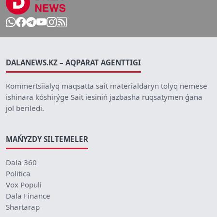
DALANEWS.KZ – AQPARAT AGENTTIGI
Kommertsiialyq maqsatta sait materialdaryn tolyq nemese
ishinara kóshirýge Sait iesiniń jazbasha ruqsatymen ǵana
jol beriledi.
MAŃYZDY SILTEMELER
Dala 360
Politica
Vox Populi
Dala Finance
Shartarap