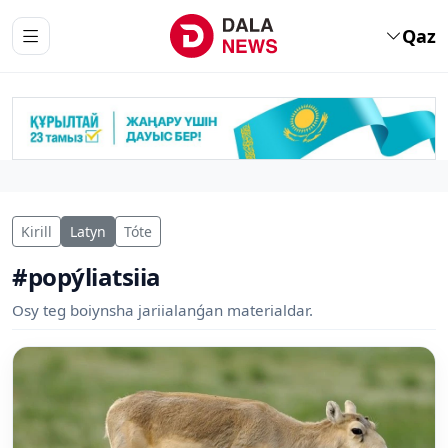
Qaz
Kirill
Latyn
Tóte
#popýliatsiia
Osy teg boiynsha jariialanǵan materialdar.