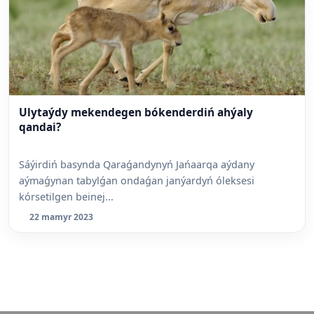
Ulytaýdy mekendegen bókenderdiń ahýaly
qandai?
Sáýirdiń basynda Qaraǵandynyń Jańaarqa aýdany
aýmaǵynan tabylǵan ondaǵan janýardyń óleksesi
kórsetilgen beinej...
22 mamyr 2023