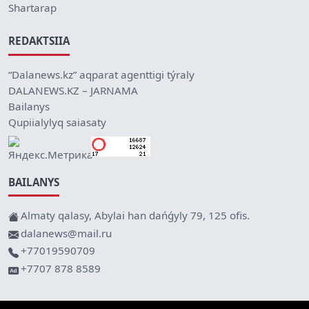
Shartarap
REDAKTSIIA
“Dalanews.kz” aqparat agenttigi týraly
DALANEWS.KZ – JARNAMA
Bailanys
Qupiialylyq saiasaty
BAILANYS
Almaty qalasy, Abylai han dańǵyly 79, 125 ofis.
dalanews@mail.ru
+77019590709
+7707 878 8589