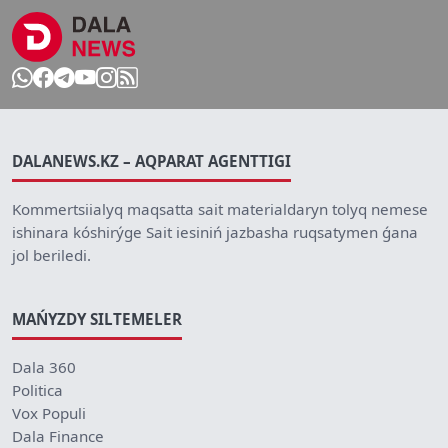
DALANEWS.KZ – AQPARAT AGENTTIGI
Kommertsiialyq maqsatta sait materialdaryn tolyq nemese
ishinara kóshirýge Sait iesiniń jazbasha ruqsatymen ǵana
jol beriledi.
MAŃYZDY SILTEMELER
Dala 360
Politica
Vox Populi
Dala Finance