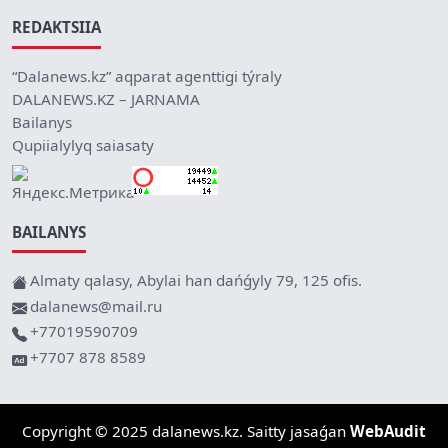
REDAKTSIIA
“Dalanews.kz” aqparat agenttigi týraly
DALANEWS.KZ – JARNAMA
Bailanys
Qupiialylyq saiasaty
BAILANYS
Almaty qalasy, Abylai han dańǵyly 79, 125 ofis.
dalanews@mail.ru
+77019590709
+7707 878 8589
Copyright © 2025 dalanews.kz. Saitty jasaǵan
WebAudit