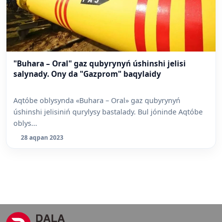
"Buhara – Oral" gaz qubyrynyń úshinshi jelisi
salynady. Ony da "Gazprom" baqylaidy
Aqtóbe oblysynda «Buhara – Oral» gaz qubyrynyń
úshinshi jelisiniń qurylysy bastalady. Bul jóninde Aqtóbe
oblys...
28 aqpan 2023