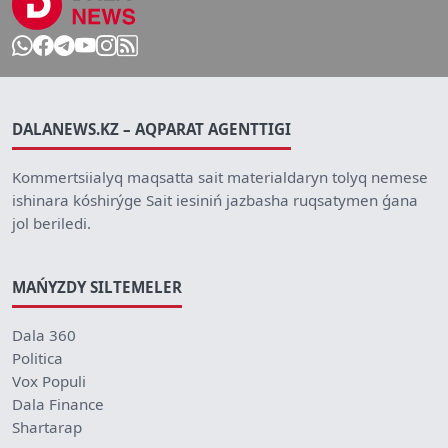
DALANEWS.KZ – AQPARAT AGENTTIGI
Kommertsiialyq maqsatta sait materialdaryn tolyq nemese
ishinara kóshirýge Sait iesiniń jazbasha ruqsatymen ǵana
jol beriledi.
MAŃYZDY SILTEMELER
Dala 360
Politica
Vox Populi
Dala Finance
Shartarap