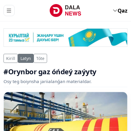
Qaz
Kirill
Latyn
Tóte
#Orynbor gaz óńdeý zaýyty
Osy teg boiynsha jariialanǵan materialdar.