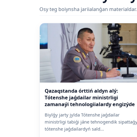
Osy teg boiynsha jariialanǵan materialdar.
Qazaqstanda órttiń aldyn alý:
Tótenshe jaǵdailar ministrligi
zamanaýi tehnologiialardy engizýde
Biylǵy jarty jylda Tótenshe jaǵdailar
ministrligi tabiǵi jáne tehnogendik sipattaǵ
tótenshe jaǵdailardyń sald...