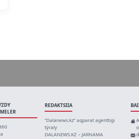
YZDY
REDAKTSIIA
BA
EMELER
“Dalanews.kz” aqparat agenttigi
A
360
týraly
o
ca
DALANEWS.KZ – JARNAMA
d