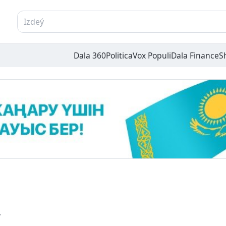
Dala 360
Politica
Vox Populi
Dala Finance
S
ý