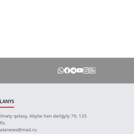
ILANYS
lmaty qalasy, Abylai han dańǵyly 79, 125
fis.
alanews@mail.ru