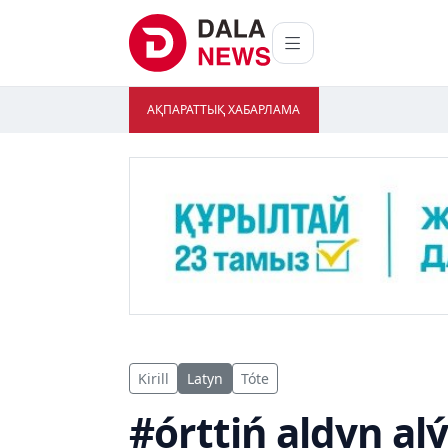
АҚПАРАТТЫҚ ХАБАРЛАМА
Kirill
Latyn
Tóte
#órttiń aldyn al