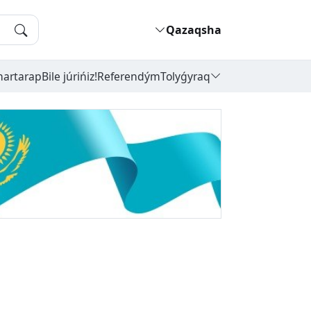
Qazaqsha
hartarap
Bile júrińiz!
Referendým
Tolyǵyraq