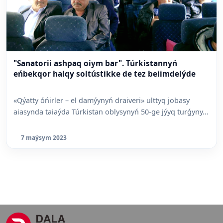
"Sanatorii ashpaq oiym bar". Túrkistannyń
eńbekqor halqy soltústikke de tez beiimdelýde
«Qýatty óńirler – el damýynyń draiveri» ulttyq jobasy
aiasynda taiaýda Túrkistan oblysynyń 50-ge jýyq turǵyny...
7 maýsym 2023