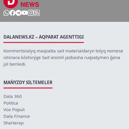
DALANEWS.KZ – AQPARAT AGENTTIGI
Kommertsiialyq maqsatta sait materialdaryn tolyq nemese
ishinara kóshirýge Sait iesiniń jazbasha ruqsatymen ǵana
jol beriledi.
MAŃYZDY SILTEMELER
Dala 360
Politica
Vox Populi
Dala Finance
Shartarap