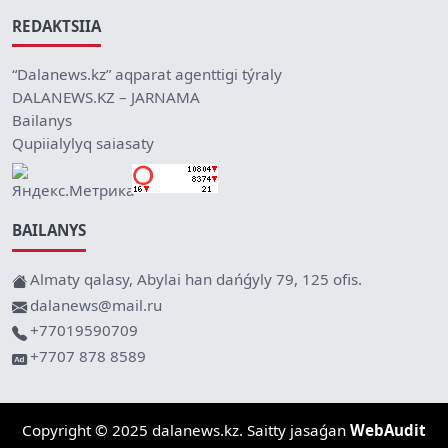
REDAKTSIIA
“Dalanews.kz” aqparat agenttigi týraly
DALANEWS.KZ – JARNAMA
Bailanys
Qupiialylyq saiasaty
BAILANYS
Almaty qalasy, Abylai han dańǵyly 79, 125 ofis.
dalanews@mail.ru
+77019590709
+7707 878 8589
Copyright © 2025 dalanews.kz. Saitty jasaǵan
WebAudit