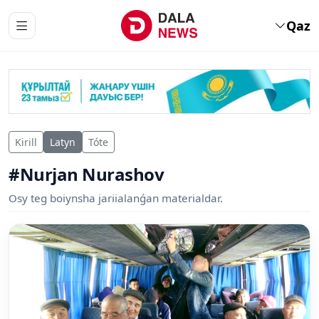
Qaz
Kirill
Latyn
Tóte
#Nurjan Nurashov
Osy teg boiynsha jariialanǵan materialdar.