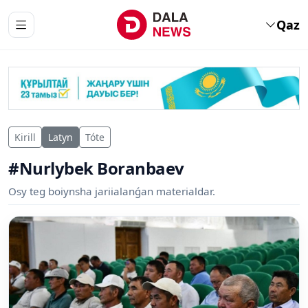
Qaz
Kirill
Latyn
Tóte
#Nurlybek Boranbaev
Osy teg boiynsha jariialanǵan materialdar.