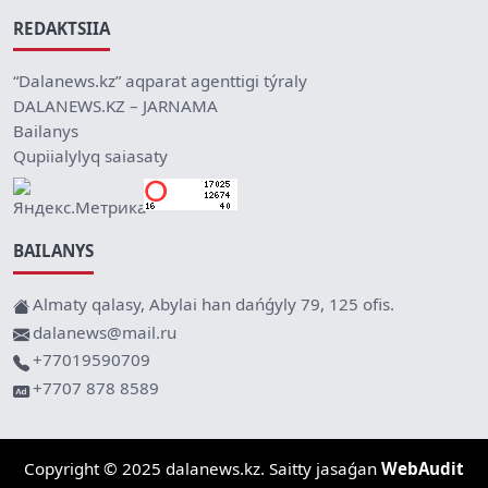
REDAKTSIIA
“Dalanews.kz” aqparat agenttigi týraly
DALANEWS.KZ – JARNAMA
Bailanys
Qupiialylyq saiasaty
BAILANYS
Almaty qalasy, Abylai han dańǵyly 79, 125 ofis.
dalanews@mail.ru
+77019590709
+7707 878 8589
Copyright © 2025 dalanews.kz. Saitty jasaǵan
WebAudit