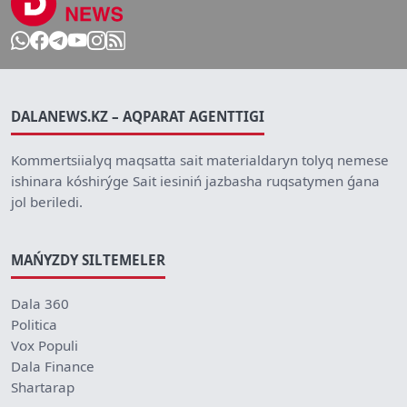
DALANEWS.KZ – AQPARAT AGENTTIGI
Kommertsiialyq maqsatta sait materialdaryn tolyq nemese
ishinara kóshirýge Sait iesiniń jazbasha ruqsatymen ǵana
jol beriledi.
MAŃYZDY SILTEMELER
Dala 360
Politica
Vox Populi
Dala Finance
Shartarap