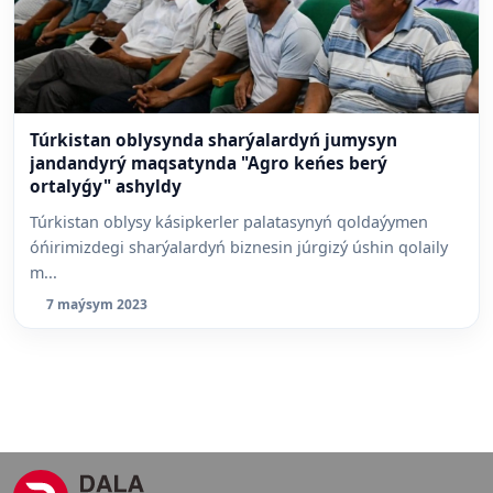
Túrkistan oblysynda sharýalardyń jumysyn
jandandyrý maqsatynda "Agro keńes berý
ortalyǵy" ashyldy
Túrkistan oblysy kásipkerler palatasynyń qoldaýymen
óńirimizdegi sharýalardyń biznesin júrgizý úshin qolaily
m...
7 maýsym 2023