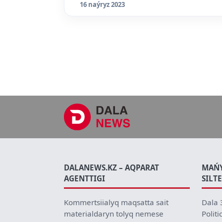
16 naýryz 2023
DALANEWS.KZ – AQPARAT
MAŃ
AGENTTIGI
SILT
Kommertsiialyq maqsatta sait
Dala 
materialdaryn tolyq nemese
Politi