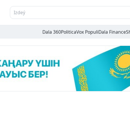
Dala 360
Politica
Vox Populi
Dala Finance
S