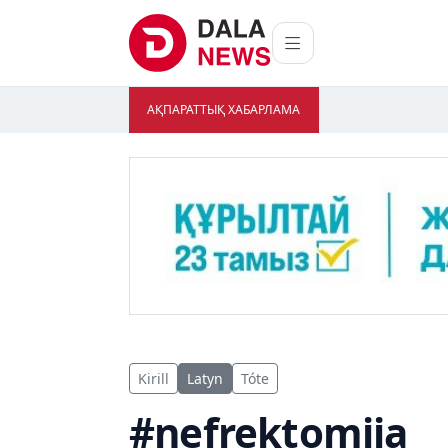
АҚПАРАТТЫҚ ХАБАРЛАМА
Kirill
Latyn
Tóte
#nefrektomiia