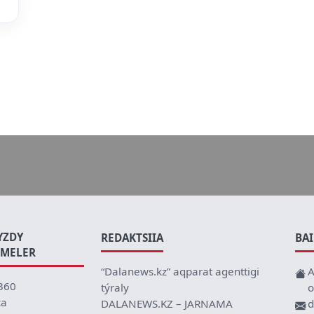
YZDY
REDAKTSIIA
BA
EMELER
“Dalanews.kz” aqparat agenttigi
A
360
týraly
o
ca
DALANEWS.KZ – JARNAMA
d