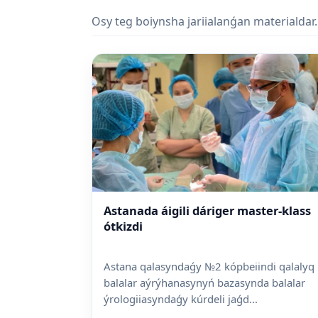
Osy teg boiynsha jariialanǵan materialdar.
Astanada áigili dáriger master-klass
ótkizdi
Astana qalasyndaǵy №2 kópbeiindi qalalyq
balalar aýrýhanasynyń bazasynda balalar
ýrologiiasyndaǵy kúrdeli jaǵd...