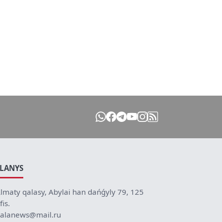
ILANYS
lmaty qalasy, Abylai han dańǵyly 79, 125
fis.
alanews@mail.ru