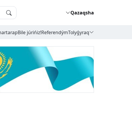
Qazaqsha
hartarap
Bile júrińiz!
Referendým
Tolyǵyraq