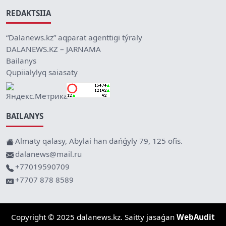
REDAKTSIIA
“Dalanews.kz” aqparat agenttigi týraly
DALANEWS.KZ – JARNAMA
Bailanys
Qupiialylyq saiasaty
BAILANYS
Almaty qalasy, Abylai han dańǵyly 79, 125 ofis.
dalanews@mail.ru
+77019590709
+7707 878 8589
Copyright © 2025 dalanews.kz. Saitty jasaǵan
WebAudit