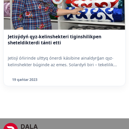
Jetisýdyń qyz-kelinshekteri tiginshilikpen
sheteldikterdi tánti etti
Jetisý óńirinde ulttyq ónerdi kásibine ainaldyrǵan qyz-
kelinshekter búginde az emes. Solardyń biri – tekelilik...
19 qańtar 2023