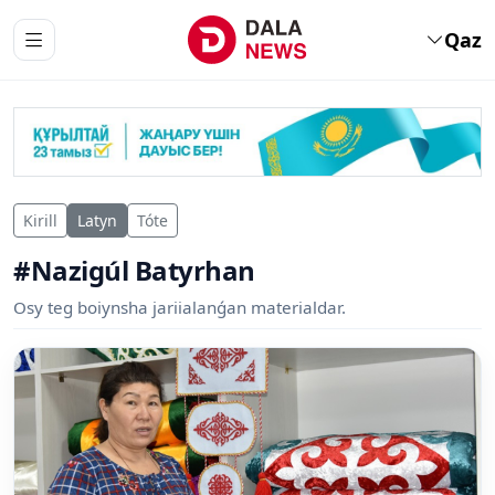
Qaz
Kirill
Latyn
Tóte
#Nazigúl Batyrhan
Osy teg boiynsha jariialanǵan materialdar.