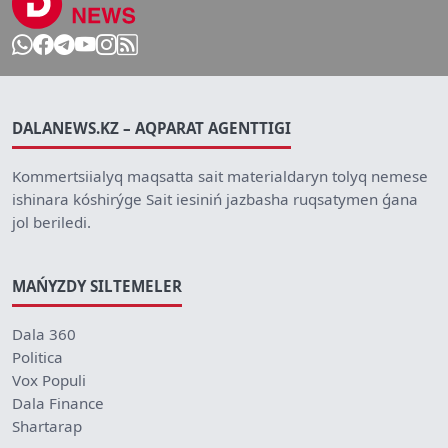
DALANEWS.KZ – AQPARAT AGENTTIGI
Kommertsiialyq maqsatta sait materialdaryn tolyq nemese
ishinara kóshirýge Sait iesiniń jazbasha ruqsatymen ǵana
jol beriledi.
MAŃYZDY SILTEMELER
Dala 360
Politica
Vox Populi
Dala Finance
Shartarap