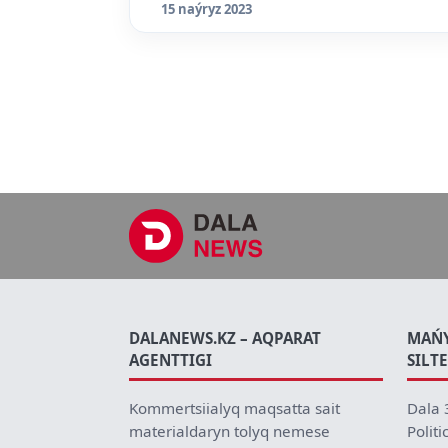
15 naýryz 2023
DALANEWS.KZ – AQPARAT
MAŃ
AGENTTIGI
SILT
Kommertsiialyq maqsatta sait
Dala 
materialdaryn tolyq nemese
Politi