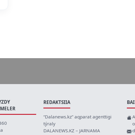
YZDY
REDAKTSIIA
BA
EMELER
“Dalanews.kz” aqparat agenttigi
A
360
týraly
o
ca
DALANEWS.KZ – JARNAMA
d