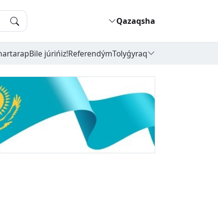
Qazaqsha
hartarap
Bile júrińiz!
Referendým
Tolyǵyraq