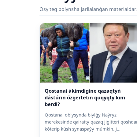
Osy teg boiynsha jariialanǵan materialdar.
Qostanai ákimdigine qazaqtyń
dástúrin ózgertetin quqyqty kim
berdi?
Qostanai oblysynda biylǵy Naýryz
merekesinde qairatty qazaq jigitteri qoshqa
kóterip kúsh synaspaýy múmkin. J...