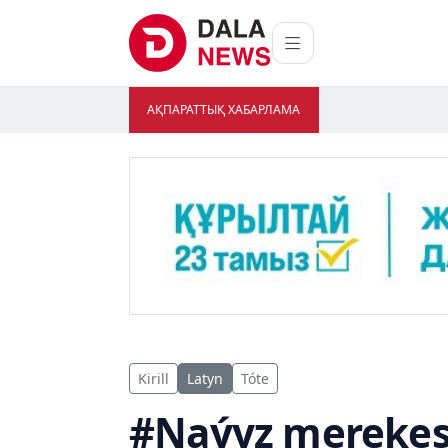
АҚПАРАТТЫҚ ХАБАРЛАМА
Kirill
Latyn
Tóte
#Naýyz merekes