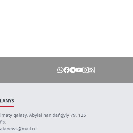
ILANYS
lmaty qalasy, Abylai han dańǵyly 79, 125
fis.
alanews@mail.ru