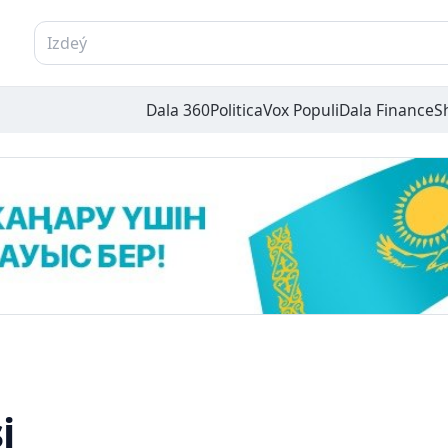
Dala 360
Politica
Vox Populi
Dala Finance
S
i