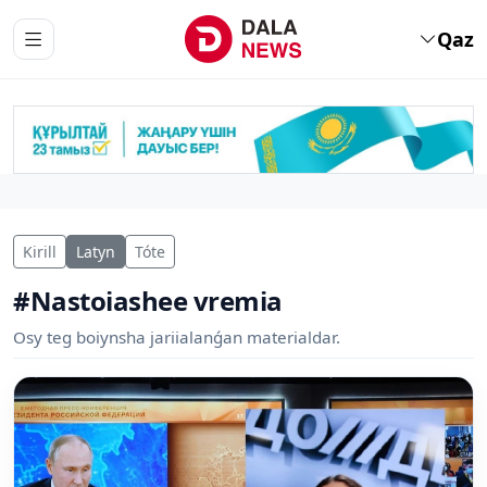
Qaz
Kirill
Latyn
Tóte
#Nastoiashee vremia
Osy teg boiynsha jariialanǵan materialdar.