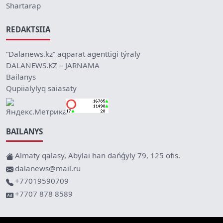
Shartarap
REDAKTSIIA
“Dalanews.kz” aqparat agenttigi týraly
DALANEWS.KZ – JARNAMA
Bailanys
Qupiialylyq saiasaty
BAILANYS
Almaty qalasy, Abylai han dańǵyly 79, 125 ofis.
dalanews@mail.ru
+77019590709
+7707 878 8589