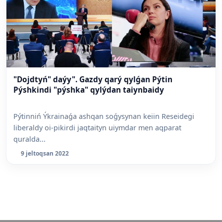
"Dojdtyń" daýy". Gazdy qarý qylǵan Pýtin
Pýshkindi "pýshka" qylýdan taiynbaidy
Pýtinniń Ýkrainaǵa ashqan soǵysynan keiin Reseidegi
liberaldy oi-pikirdi jaqtaityn uiymdar men aqparat
quralda...
9 jeltoqsan 2022