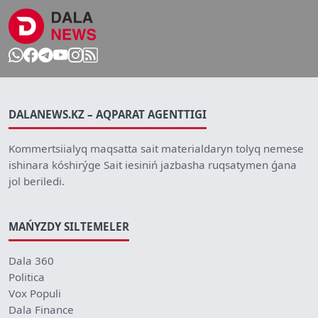
DALANEWS.KZ – AQPARAT AGENTTIGI
Kommertsiialyq maqsatta sait materialdaryn tolyq nemese
ishinara kóshirýge Sait iesiniń jazbasha ruqsatymen ǵana
jol beriledi.
MAŃYZDY SILTEMELER
Dala 360
Politica
Vox Populi
Dala Finance