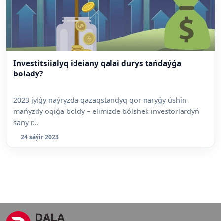
Investitsiialyq ideiany qalai durys tańdaýǵa
bolady?
2023 jylǵy naýryzda qazaqstandyq qor naryǵy úshin
mańyzdy oqiǵa boldy – elimizde bólshek investorlardyń
sany r...
24 sáýir 2023