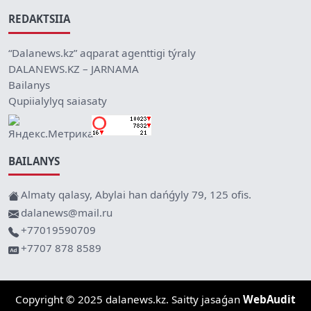
REDAKTSIIA
“Dalanews.kz” aqparat agenttigi týraly
DALANEWS.KZ – JARNAMA
Bailanys
Qupiialylyq saiasaty
BAILANYS
Almaty qalasy, Abylai han dańǵyly 79, 125 ofis.
dalanews@mail.ru
+77019590709
+7707 878 8589
Copyright © 2025 dalanews.kz. Saitty jasaǵan
WebAudit