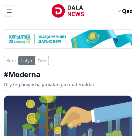
Qaz
Kirill
Latyn
Tóte
#Moderna
Osy teg boiynsha jariialanǵan materialdar.