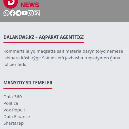
DALANEWS.KZ – AQPARAT AGENTTIGI
Kommertsiialyq maqsatta sait materialdaryn tolyq nemese
ishinara kóshirýge Sait iesiniń jazbasha ruqsatymen ǵana
jol beriledi.
MAŃYZDY SILTEMELER
Dala 360
Politica
Vox Populi
Dala Finance
Shartarap