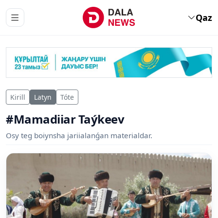
Qaz
Kirill
Latyn
Tóte
#Mamadiiar Taýkeev
Osy teg boiynsha jariialanǵan materialdar.