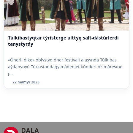
Túlkibastyqtar týristerge ulttyq salt-dástúrlerdi
tanystyrdy
«Ónerli ólke» oblystyq óner festivali aiasynda Túlkibas
aýdanynyń Túrkistandaǵy mádeniet kúnderi óz máresine
j...
22 mamyr 2023