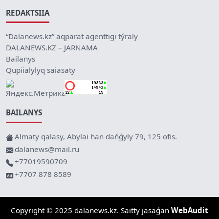
REDAKTSIIA
“Dalanews.kz” aqparat agenttigi týraly
DALANEWS.KZ – JARNAMA
Bailanys
Qupiialylyq saiasaty
BAILANYS
Almaty qalasy, Abylai han dańǵyly 79, 125 ofis.
dalanews@mail.ru
+77019590709
+7707 878 8589
Copyright © 2025 dalanews.kz. Saitty jasaǵan
WebAudit