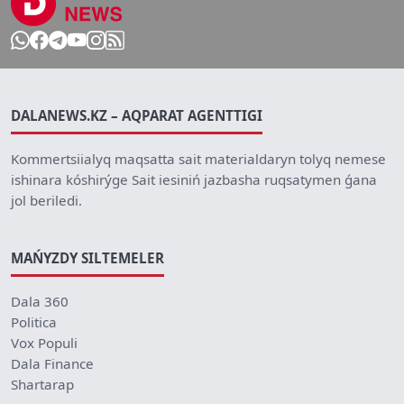
DALANEWS.KZ – AQPARAT AGENTTIGI
Kommertsiialyq maqsatta sait materialdaryn tolyq nemese
ishinara kóshirýge Sait iesiniń jazbasha ruqsatymen ǵana
jol beriledi.
MAŃYZDY SILTEMELER
Dala 360
Politica
Vox Populi
Dala Finance
Shartarap