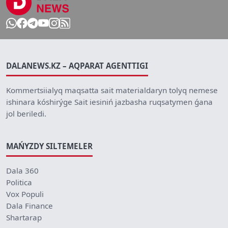
DALANEWS.KZ – AQPARAT AGENTTIGI
Kommertsiialyq maqsatta sait materialdaryn tolyq nemese
ishinara kóshirýge Sait iesiniń jazbasha ruqsatymen ǵana
jol beriledi.
MAŃYZDY SILTEMELER
Dala 360
Politica
Vox Populi
Dala Finance
Shartarap