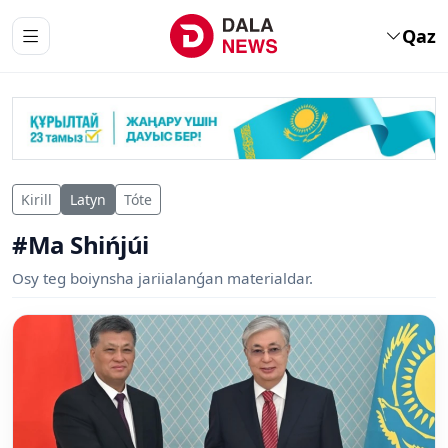
Qaz
Kirill
Latyn
Tóte
#Ma Shińjúi
Osy teg boiynsha jariialanǵan materialdar.