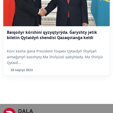
Baiqońyr kórshini qyzyqtyrýda. Ǵaryshty jetik
biletin Qytaidyń shendisi Qazaqstanǵa keldi
Kúni keshe ǵana Prezident Toqaev Qytaidyń Shyńjań
aimaǵynyń basshysy Ma Shińjúidi qabyldady. Ma Shińjúi
Qytaid...
28 naýryz 2023