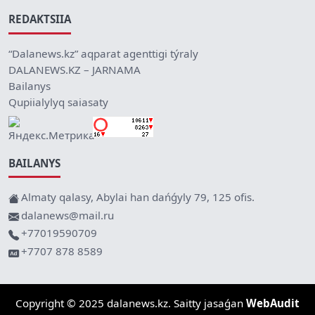
REDAKTSIIA
“Dalanews.kz” aqparat agenttigi týraly
DALANEWS.KZ – JARNAMA
Bailanys
Qupiialylyq saiasaty
BAILANYS
Almaty qalasy, Abylai han dańǵyly 79, 125 ofis.
dalanews@mail.ru
+77019590709
+7707 878 8589
Copyright © 2025 dalanews.kz. Saitty jasaǵan
WebAudit