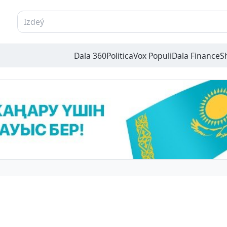
Dala 360
Politica
Vox Populi
Dala Finance
S