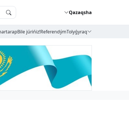
Qazaqsha
hartarap
Bile júrińiz!
Referendým
Tolyǵyraq