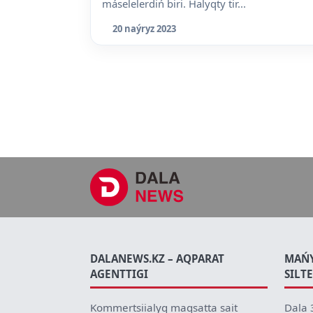
máselelerdiń biri. Halyqty tir...
20 naýryz 2023
DALANEWS.KZ – AQPARAT
MAŃ
AGENTTIGI
SILT
Kommertsiialyq maqsatta sait
Dala 