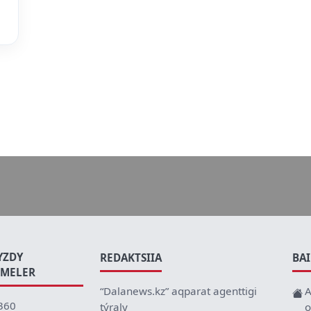
YZDY
REDAKTSIIA
BA
EMELER
“Dalanews.kz” aqparat agenttigi
A
360
týraly
o