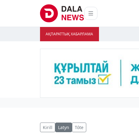
АҚПАРАТТЫҚ ХАБАРЛАМА
Kirill
Latyn
Tóte