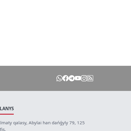
ILANYS
lmaty qalasy, Abylai han dańǵyly 79, 125
fis.