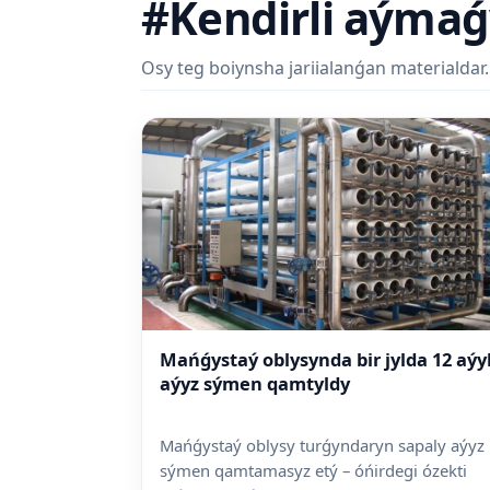
#Kendirli aýmaǵ
Osy teg boiynsha jariialanǵan materialdar.
Mańǵystaý oblysynda bir jylda 12 aýy
aýyz sýmen qamtyldy
Mańǵystaý oblysy turǵyndaryn sapaly aýyz
sýmen qamtamasyz etý – óńirdegi ózekti