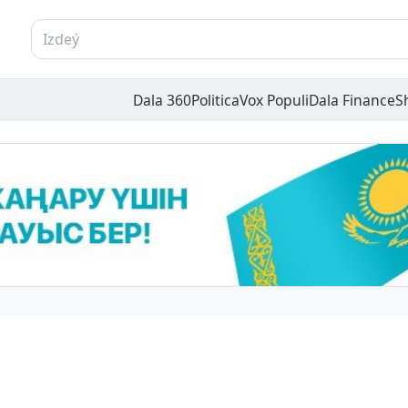
Dala 360
Politica
Vox Populi
Dala Finance
S