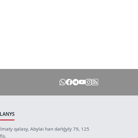
ILANYS
lmaty qalasy, Abylai han dańǵyly 79, 125
fis.