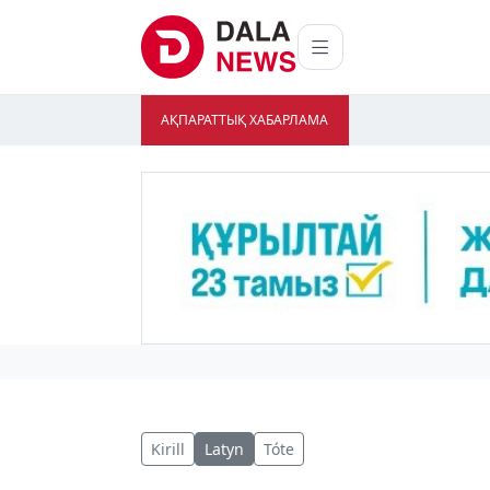
АҚПАРАТТЫҚ ХАБАРЛАМА
Kirill
Latyn
Tóte