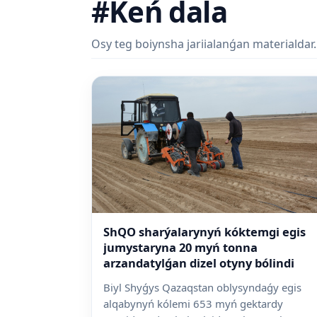
#Keń dala
Osy teg boiynsha jariialanǵan materialdar.
ShQO sharýalarynyń kóktemgi egis
jumystaryna 20 myń tonna
arzandatylǵan dizel otyny bólindi
Biyl Shyǵys Qazaqstan oblysyndaǵy egis
alqabynyń kólemi 653 myń gektardy