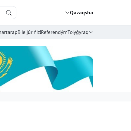
Qazaqsha
hartarap
Bile júrińiz!
Referendým
Tolyǵyraq