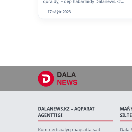
quraidy, – dep habarlaidy Dalanews.kz...
17 sáýir 2023
DALANEWS.KZ – AQPARAT
MAŃ
AGENTTIGI
SILT
Kommertsiialyq maqsatta sait
Dala 