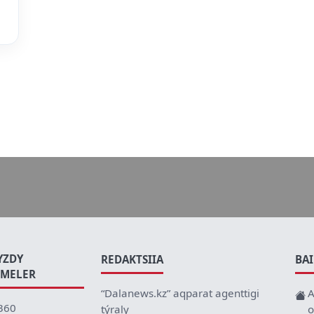
YZDY
REDAKTSIIA
BA
EMELER
“Dalanews.kz” aqparat agenttigi
A
360
týraly
o