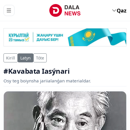
Qaz
Kirill
Latyn
Tóte
#Kavabata Iasýnari
Osy teg boiynsha jariialanǵan materialdar.