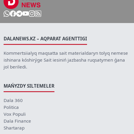
DALANEWS.KZ – AQPARAT AGENTTIGI
Kommertsiialyq maqsatta sait materialdaryn tolyq nemese
ishinara kóshirýge Sait iesiniń jazbasha ruqsatymen ǵana
jol beriledi.
MAŃYZDY SILTEMELER
Dala 360
Politica
Vox Populi
Dala Finance
Shartarap