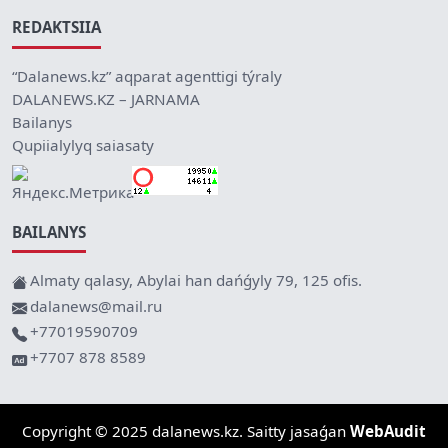
REDAKTSIIA
“Dalanews.kz” aqparat agenttigi týraly
DALANEWS.KZ – JARNAMA
Bailanys
Qupiialylyq saiasaty
BAILANYS
Almaty qalasy, Abylai han dańǵyly 79, 125 ofis.
dalanews@mail.ru
+77019590709
+7707 878 8589
Copyright © 2025 dalanews.kz. Saitty jasaǵan
WebAudit