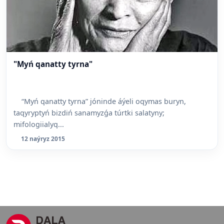
"Myń qanatty tyrna"
“Myń qanatty tyrna” jóninde áýeli oqymas buryn,
taqyryptyń bizdiń sanamyzǵa túrtki salatyny;
mifologiialyq...
12 naýryz 2015