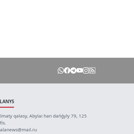
ILANYS
lmaty qalasy, Abylai han dańǵyly 79, 125
fis.
alanews@mail.ru