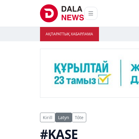
АҚПАРАТТЫҚ ХАБАРЛАМА
Kirill
Latyn
Tóte
#KASE