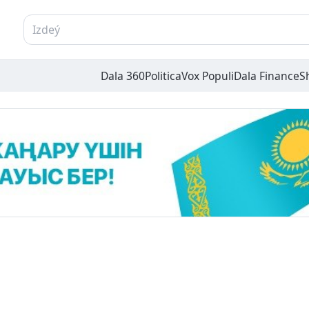
Dala 360
Politica
Vox Populi
Dala Finance
S