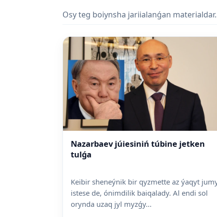
Osy teg boiynsha jariialanǵan materialdar.
Nazarbaev júiesiniń túbine jetken
tulǵa
Keibir sheneýnik bir qyzmette az ýaqyt jum
istese de, ónimdilik baiqalady. Al endi sol
orynda uzaq jyl myzǵy...