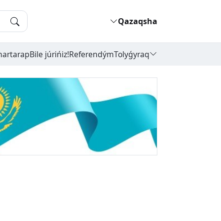
Qazaqsha
hartarap
Bile júrińiz!
Referendým
Tolyǵyraq