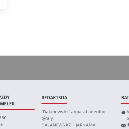
YZDY
REDAKTSIIA
BA
EMELER
“Dalanews.kz” aqparat agenttigi
A
360
týraly
o
ca
DALANEWS.KZ – JARNAMA
d