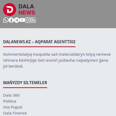
DALANEWS.KZ – AQPARAT AGENTTIGI
Kommertsiialyq maqsatta sait materialdaryn tolyq nemese
ishinara kóshirýge Sait iesiniń jazbasha ruqsatymen ǵana
jol beriledi.
MAŃYZDY SILTEMELER
Dala 360
Politica
Vox Populi
Dala Finance