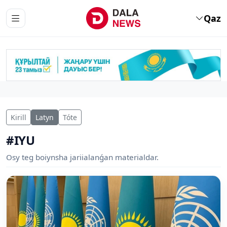
Qaz
Kirill
Latyn
Tóte
#IYU
Osy teg boiynsha jariialanǵan materialdar.