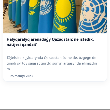
Halyqaralyq arenadaǵy Qazaqstan: ne istedik,
nátijesi qandai?
Táýelsizdik jyldarynda Qazaqstan ózine de, ózgege de
tiimdi syrtqy saiasat qurdy, sonyń arqasynda elimizdiń
ta...
25 mamyr 2023