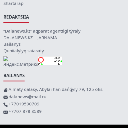
Shartarap
REDAKTSIIA
“Dalanews.kz” aqparat agenttigi týraly
DALANEWS.KZ – JARNAMA
Bailanys
Qupiialylyq saiasaty
BAILANYS
Almaty qalasy, Abylai han dańǵyly 79, 125 ofis.
dalanews@mail.ru
+77019590709
+7707 878 8589