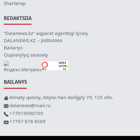
Shartarap
REDAKTSIIA
“Dalanews.kz” aqparat agenttigi týraly
DALANEWS.KZ – JARNAMA
Bailanys
Qupiialylyq saiasaty
BAILANYS
Almaty qalasy, Abylai han dańǵyly 79, 125 ofis.
dalanews@mail.ru
+77019590709
+7707 878 8589