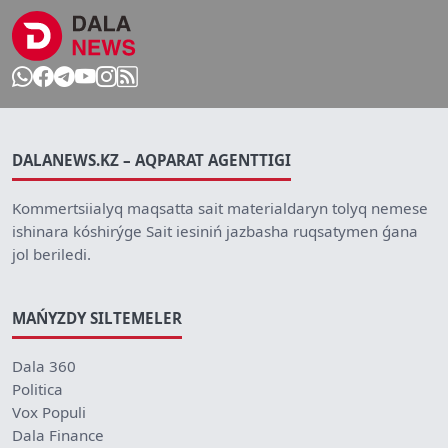
DALANEWS.KZ – AQPARAT AGENTTIGI
Kommertsiialyq maqsatta sait materialdaryn tolyq nemese
ishinara kóshirýge Sait iesiniń jazbasha ruqsatymen ǵana
jol beriledi.
MAŃYZDY SILTEMELER
Dala 360
Politica
Vox Populi
Dala Finance