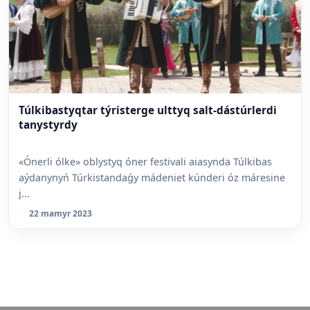
Túlkibastyqtar týristerge ulttyq salt-dástúrlerdi
tanystyrdy
«Ónerli ólke» oblystyq óner festivali aiasynda Túlkibas
aýdanynyń Túrkistandaǵy mádeniet kúnderi óz máresine
j...
22 mamyr 2023