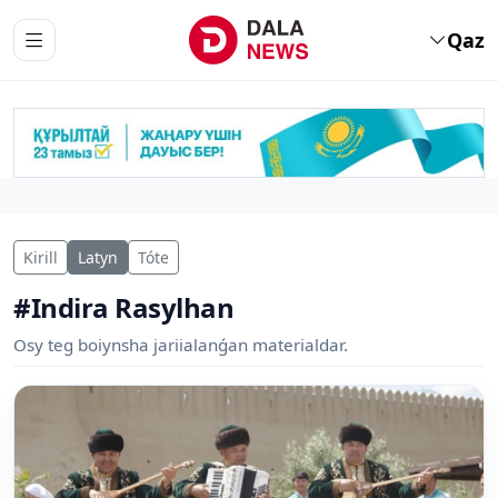
Qaz
Kirill
Latyn
Tóte
#Indira Rasylhan
Osy teg boiynsha jariialanǵan materialdar.