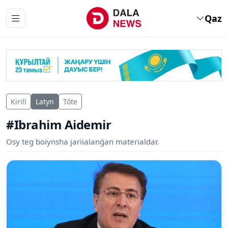
Qaz
Kirill
Latyn
Tóte
#Ibrahim Aidemir
Osy teg boiynsha jariialanǵan materialdar.