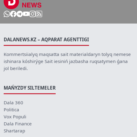
DALANEWS.KZ – AQPARAT AGENTTIGI
Kommertsiialyq maqsatta sait materialdaryn tolyq nemese
ishinara kóshirýge Sait iesiniń jazbasha ruqsatymen ǵana
jol beriledi.
MAŃYZDY SILTEMELER
Dala 360
Politica
Vox Populi
Dala Finance
Shartarap