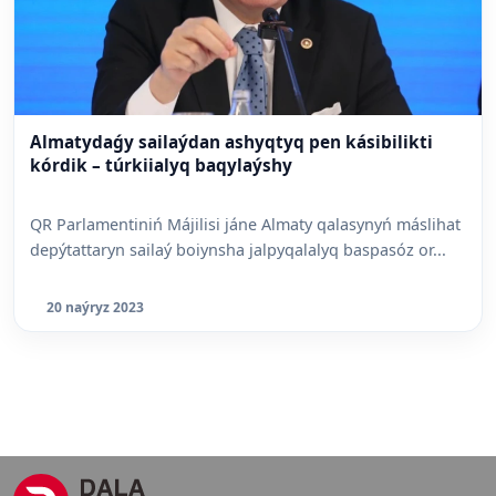
Almatydaǵy sailaýdan ashyqtyq pen kásibilikti
kórdik – túrkiialyq baqylaýshy
QR Parlamentiniń Májilisi jáne Almaty qalasynyń máslihat
depýtattaryn sailaý boiynsha jalpyqalalyq baspasóz or...
20 naýryz 2023