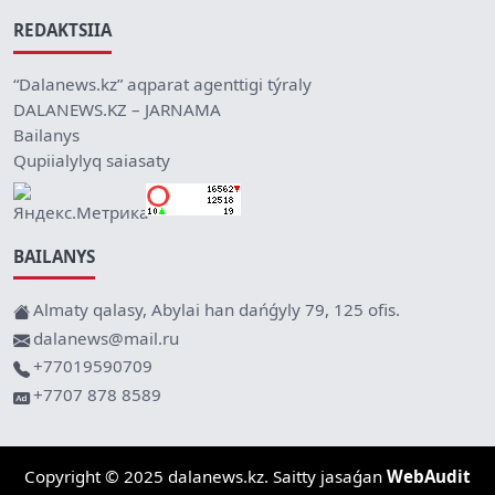
REDAKTSIIA
“Dalanews.kz” aqparat agenttigi týraly
DALANEWS.KZ – JARNAMA
Bailanys
Qupiialylyq saiasaty
BAILANYS
Almaty qalasy, Abylai han dańǵyly 79, 125 ofis.
dalanews@mail.ru
+77019590709
+7707 878 8589
Copyright © 2025 dalanews.kz. Saitty jasaǵan
WebAudit