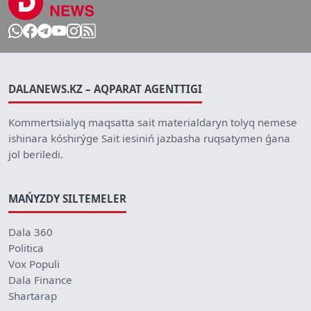
DALANEWS.KZ – AQPARAT AGENTTIGI
Kommertsiialyq maqsatta sait materialdaryn tolyq nemese
ishinara kóshirýge Sait iesiniń jazbasha ruqsatymen ǵana
jol beriledi.
MAŃYZDY SILTEMELER
Dala 360
Politica
Vox Populi
Dala Finance
Shartarap