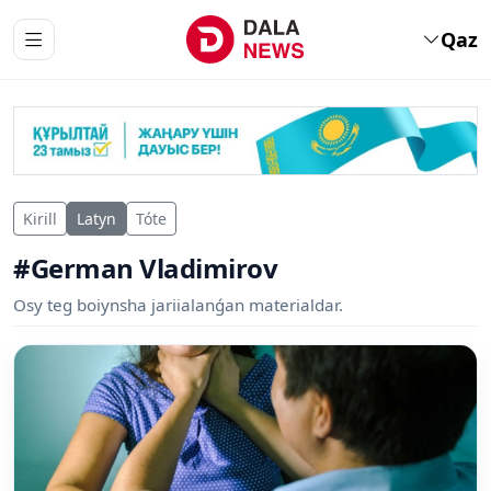
Qaz
Kirill
Latyn
Tóte
#German Vladimirov
Osy teg boiynsha jariialanǵan materialdar.