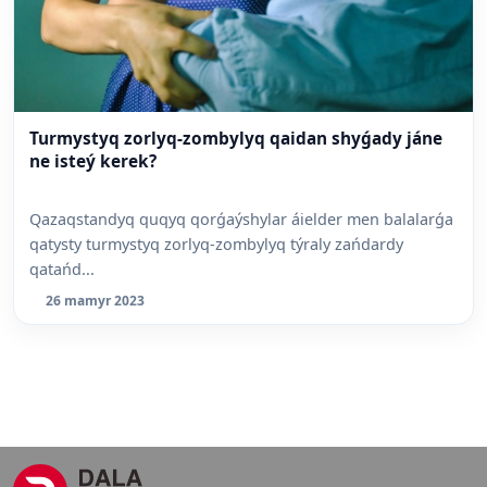
Turmystyq zorlyq-zombylyq qaidan shyǵady jáne
ne isteý kerek?
Qazaqstandyq quqyq qorǵaýshylar áielder men balalarǵa
qatysty turmystyq zorlyq-zombylyq týraly zańdardy
qatańd...
26 mamyr 2023