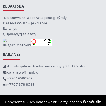
REDAKTSIIA
“Dalanews.kz” aqparat agenttigi týraly
DALANEWS.KZ – JARNAMA
Bailanys
Qupiialylyq saiasaty
BAILANYS
Almaty qalasy, Abylai han dańǵyly 79, 125 ofis.
dalanews@mail.ru
+77019590709
+7707 878 8589
Copyright © 2025 dalanews.kz. Saitty jasaǵan
WebAudit