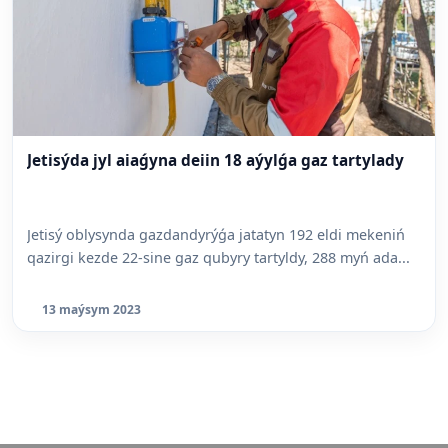
Jetisýda jyl aiaǵyna deiin 18 aýylǵa gaz tartylady
Jetisý oblysynda gazdandyrýǵa jatatyn 192 eldi mekeniń
qazirgi kezde 22-sine gaz qubyry tartyldy, 288 myń ada...
13 maýsym 2023