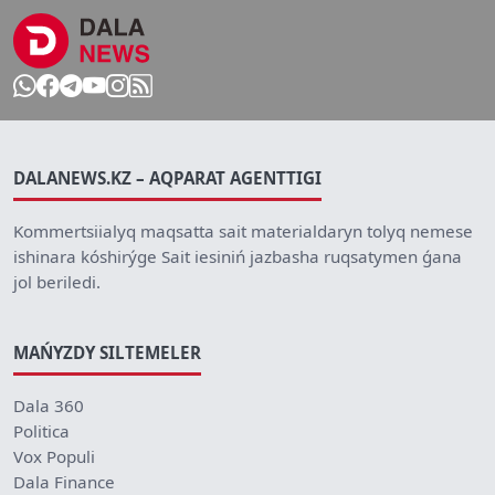
DALANEWS.KZ – AQPARAT AGENTTIGI
Kommertsiialyq maqsatta sait materialdaryn tolyq nemese
ishinara kóshirýge Sait iesiniń jazbasha ruqsatymen ǵana
jol beriledi.
MAŃYZDY SILTEMELER
Dala 360
Politica
Vox Populi
Dala Finance