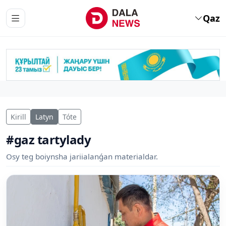
Qaz
Kirill
Latyn
Tóte
#gaz tartylady
Osy teg boiynsha jariialanǵan materialdar.