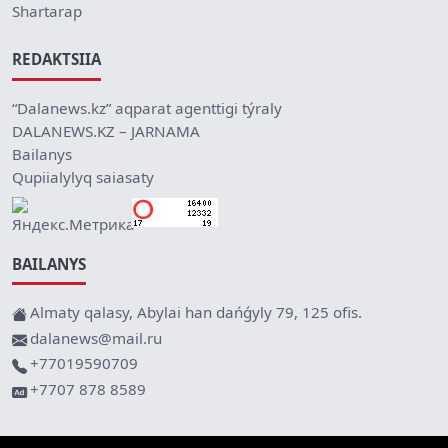
Shartarap
REDAKTSIIA
“Dalanews.kz” aqparat agenttigi týraly
DALANEWS.KZ – JARNAMA
Bailanys
Qupiialylyq saiasaty
BAILANYS
Almaty qalasy, Abylai han dańǵyly 79, 125 ofis.
dalanews@mail.ru
+77019590709
+7707 878 8589