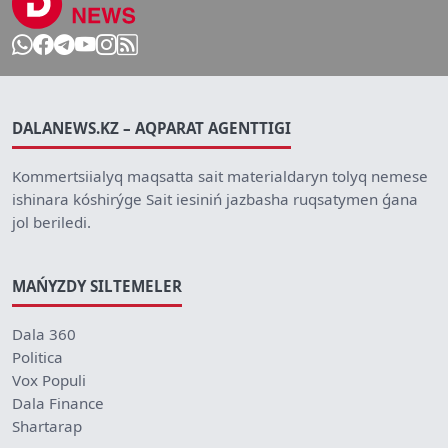
DALANEWS.KZ – AQPARAT AGENTTIGI
Kommertsiialyq maqsatta sait materialdaryn tolyq nemese
ishinara kóshirýge Sait iesiniń jazbasha ruqsatymen ǵana
jol beriledi.
MAŃYZDY SILTEMELER
Dala 360
Politica
Vox Populi
Dala Finance
Shartarap