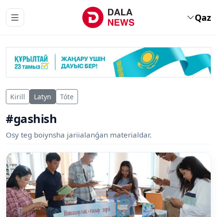
Qaz
Kirill
Latyn
Tóte
#gashish
Osy teg boiynsha jariialanǵan materialdar.