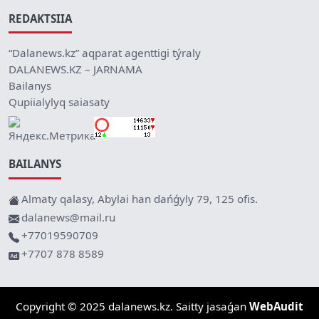
REDAKTSIIA
“Dalanews.kz” aqparat agenttigi týraly
DALANEWS.KZ – JARNAMA
Bailanys
Qupiialylyq saiasaty
BAILANYS
Almaty qalasy, Abylai han dańǵyly 79, 125 ofis.
dalanews@mail.ru
+77019590709
+7707 878 8589
Copyright © 2025 dalanews.kz. Saitty jasaǵan
WebAudit