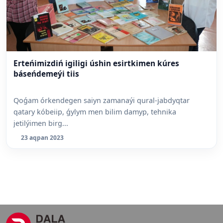
Erteńimizdiń igiligi úshin esirtkimen kúres
báseńdemeýi tiis
Qoǵam órkendegen saiyn zamanaýi qural-jabdyqtar
qatary kóbeiip, ǵylym men bilim damyp, tehnika
jetilýimen birg...
23 aqpan 2023