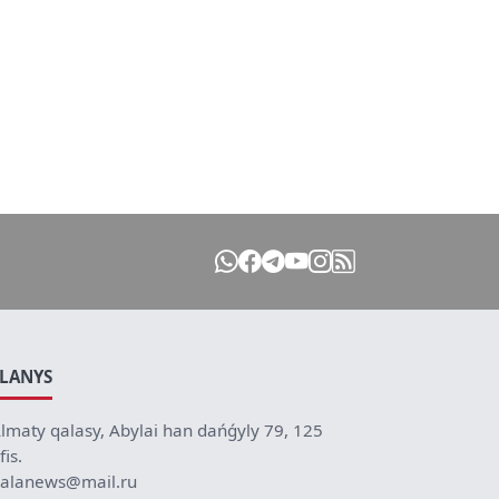
ILANYS
lmaty qalasy, Abylai han dańǵyly 79, 125
fis.
alanews@mail.ru