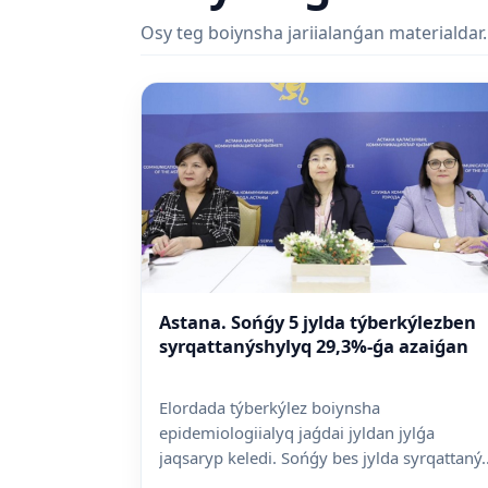
Osy teg boiynsha jariialanǵan materialdar.
Astana. Sońǵy 5 jylda týberkýlezben
syrqattanýshylyq 29,3%-ǵa azaiǵan
Elordada týberkýlez boiynsha
epidemiologiialyq jaǵdai jyldan jylǵa
jaqsaryp keledi. Sońǵy bes jylda syrqattaný..