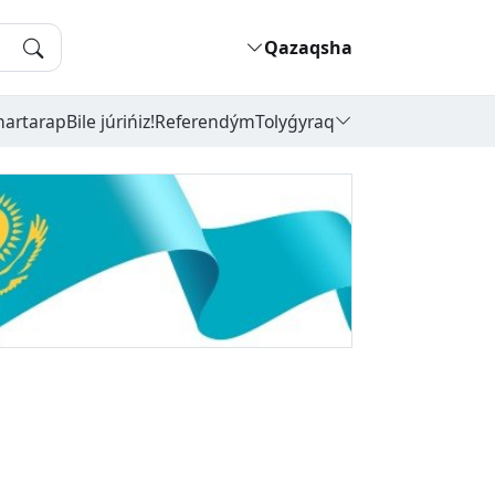
Qazaqsha
hartarap
Bile júrińiz!
Referendým
Tolyǵyraq