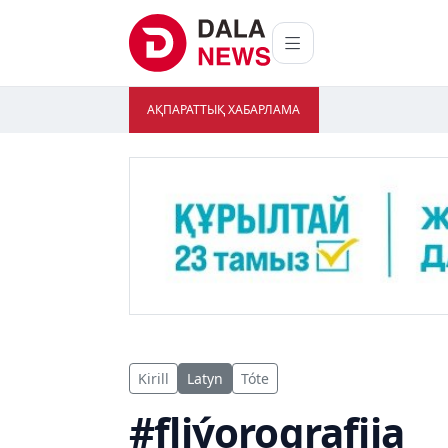
АҚПАРАТТЫҚ ХАБАРЛАМА
Kirill
Latyn
Tóte
#fliýorografiia