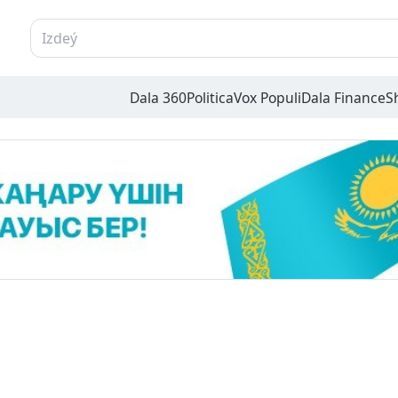
Dala 360
Politica
Vox Populi
Dala Finance
S