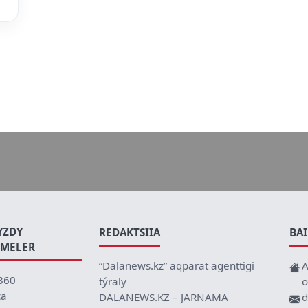
YZDY
REDAKTSIIA
BA
EMELER
“Dalanews.kz” aqparat agenttigi
A
360
týraly
o
ca
DALANEWS.KZ – JARNAMA
d