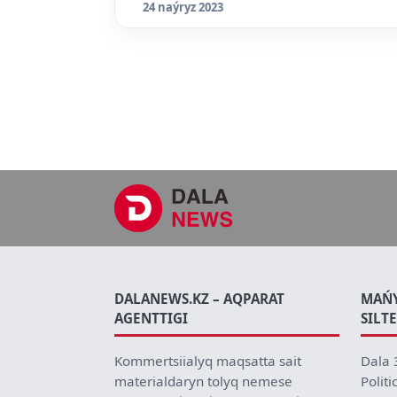
24 naýryz 2023
DALANEWS.KZ – AQPARAT
MAŃ
AGENTTIGI
SILT
Kommertsiialyq maqsatta sait
Dala 
materialdaryn tolyq nemese
Politi