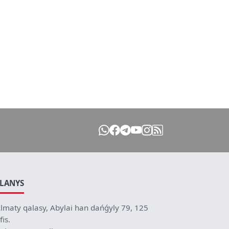
ILANYS
lmaty qalasy, Abylai han dańǵyly 79, 125
fis.