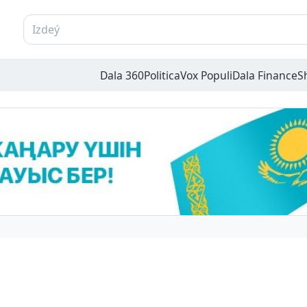
Dala 360
Politica
Vox Populi
Dala Finance
S