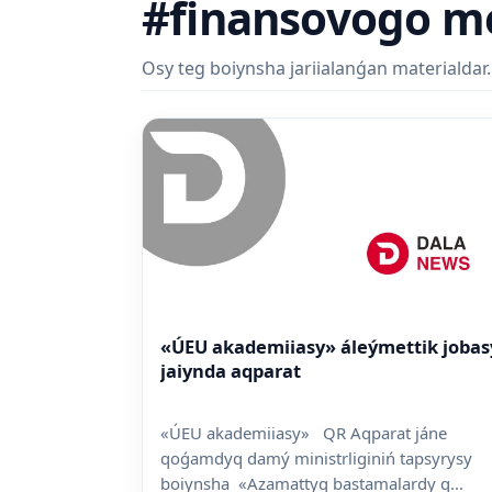
#finansovogo 
Osy teg boiynsha jariialanǵan materialdar.
«ÚEU akademiiasy» áleýmettik jobasy
jaiynda aqparat
«ÚEU akademiiasy» QR Aqparat jáne
qoǵamdyq damý ministrliginiń tapsyrysy
boiynsha «Azamattyq bastamalardy q...