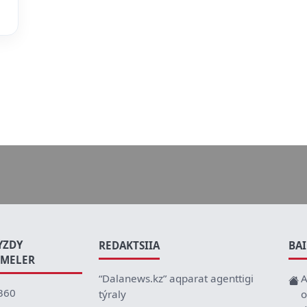
YZDY
REDAKTSIIA
BA
EMELER
“Dalanews.kz” aqparat agenttigi
A
360
týraly
o