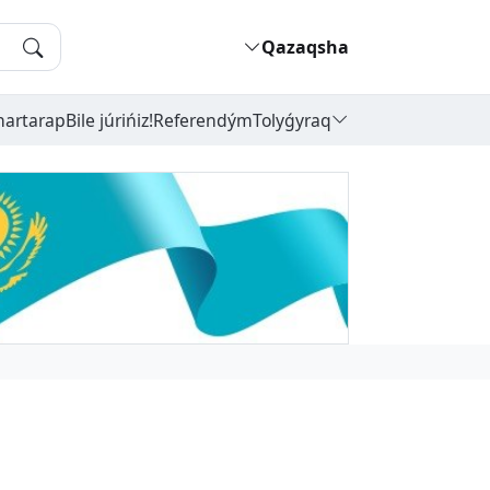
Qazaqsha
hartarap
Bile júrińiz!
Referendým
Tolyǵyraq