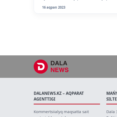
16 aqpan 2023
DALANEWS.KZ – AQPARAT
MAŃ
AGENTTIGI
SILT
Kommertsiialyq maqsatta sait
Dala 