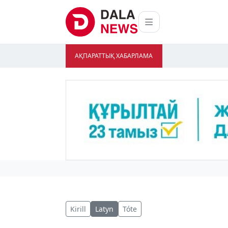
АҚПАРАТТЫҚ ХАБАРЛАМА
Kirill
Latyn
Tóte