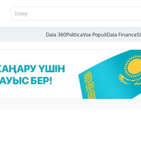
Dala 360
Politica
Vox Populi
Dala Finance
S