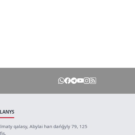
ILANYS
lmaty qalasy, Abylai han dańǵyly 79, 125
fis.