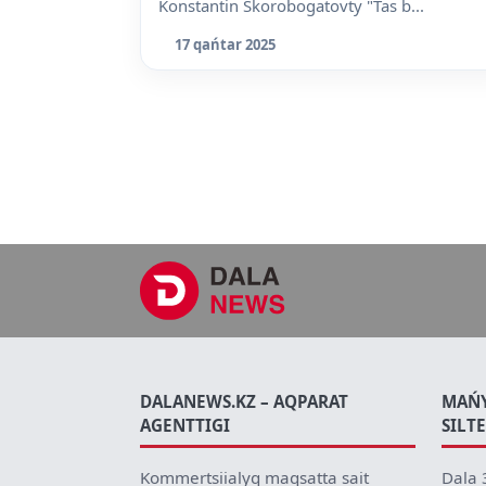
Konstantin Skorobogatovty "Tas b...
17 qańtar 2025
DALANEWS.KZ – AQPARAT
MAŃ
AGENTTIGI
SILT
Kommertsiialyq maqsatta sait
Dala 