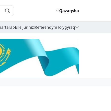
Qazaqsha
hartarap
Bile júrińiz!
Referendým
Tolyǵyraq