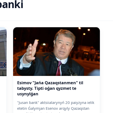
banki
Esimov "Jańa Qazaqstanmen" til
tabysty. Tipti oǵan qyzmet te
usynylǵan
"Jusan bank" aktsiialarynyń 20 paiyzyna ielik
etetin Ǵalymjan Esenov arqyly Qazaqstan