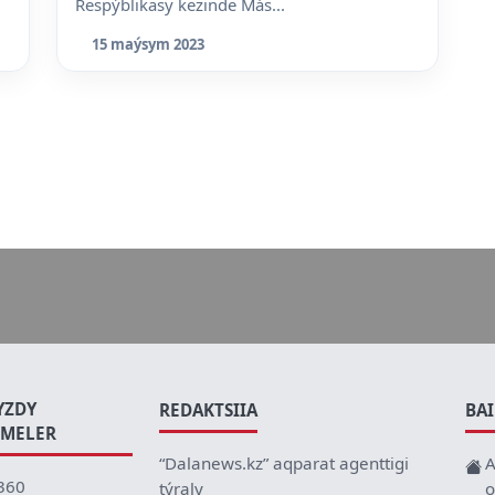
Respýblikasy kezinde Más...
15 maýsym 2023
YZDY
REDAKTSIIA
BA
EMELER
“Dalanews.kz” aqparat agenttigi
A
360
týraly
o