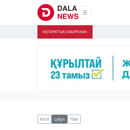
АҚПАРАТТЫҚ ХАБАРЛАМА
Kirill
Latyn
Tóte