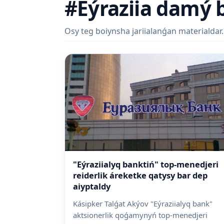
#Eýraziia damý 
Osy teg boiynsha jariialanǵan materialdar.
"Eýraziialyq banktiń" top-menedjeri
reiderlik áreketke qatysy bar dep
aiyptaldy
Kásipker Talǵat Akýov "Eýraziialyq bank"
aktsionerlik qoǵamynyń top-menedjeri