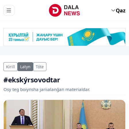
Qaz
Kirill
Latyn
Tóte
#ekskýrsovodtar
Osy teg boiynsha jariialanǵan materialdar.