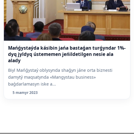
Mańǵystaýda kásibin jańa bastaǵan turǵyndar 1%-
dyq jyldyq ústememen jeńildetilgen nesie ala
alady
Biyl Mańǵystaý oblysynda shaǵyn jáne orta biznesti
damytý maqsatynda «Mangystau business»
baǵdarlamasyn iske a...
5 mamyr 2023