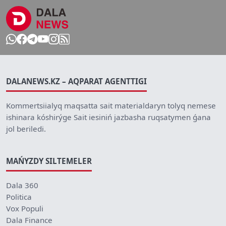
DALANEWS.KZ – AQPARAT AGENTTIGI
Kommertsiialyq maqsatta sait materialdaryn tolyq nemese
ishinara kóshirýge Sait iesiniń jazbasha ruqsatymen ǵana
jol beriledi.
MAŃYZDY SILTEMELER
Dala 360
Politica
Vox Populi
Dala Finance