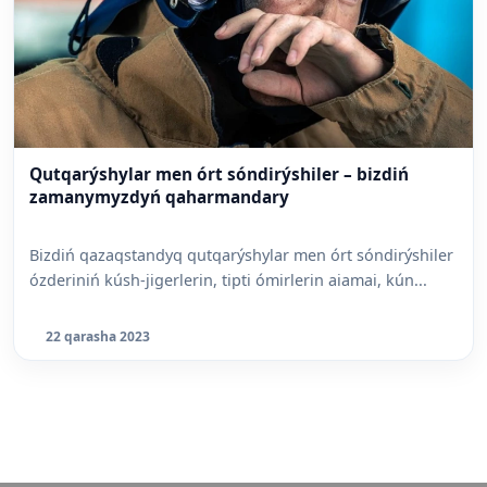
Qutqarýshylar men órt sóndirýshiler – bizdiń
zamanymyzdyń qaharmandary
Bizdiń qazaqstandyq qutqarýshylar men órt sóndirýshiler
ózderiniń kúsh-jigerlerin, tipti ómirlerin aiamai, kún...
22 qarasha 2023