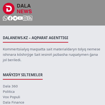
DALANEWS.KZ – AQPARAT AGENTTIGI
Kommertsiialyq maqsatta sait materialdaryn tolyq nemese
ishinara kóshirýge Sait iesiniń jazbasha ruqsatymen ǵana
jol beriledi.
MAŃYZDY SILTEMELER
Dala 360
Politica
Vox Populi
Dala Finance