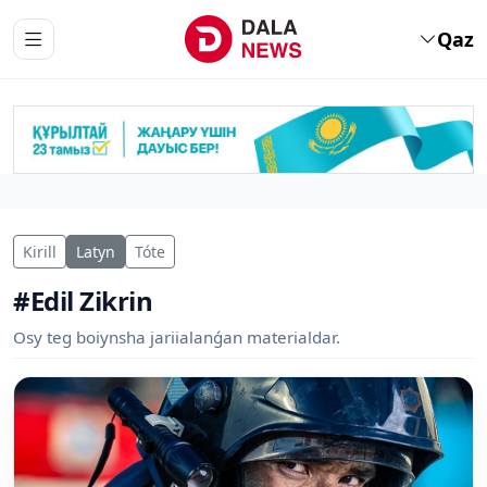
Qaz
Kirill
Latyn
Tóte
#Edil Zikrin
Osy teg boiynsha jariialanǵan materialdar.