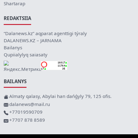
Shartarap
REDAKTSIIA
“Dalanews.kz” aqparat agenttigi týraly
DALANEWS.KZ – JARNAMA
Bailanys
Qupiialylyq saiasaty
BAILANYS
Almaty qalasy, Abylai han dańǵyly 79, 125 ofis.
dalanews@mail.ru
+77019590709
+7707 878 8589