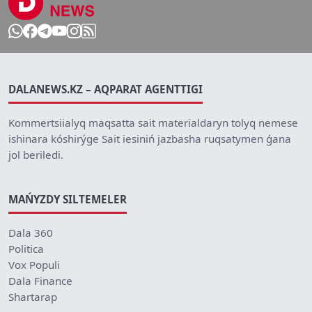
DALANEWS.KZ – AQPARAT AGENTTIGI
Kommertsiialyq maqsatta sait materialdaryn tolyq nemese
ishinara kóshirýge Sait iesiniń jazbasha ruqsatymen ǵana
jol beriledi.
MAŃYZDY SILTEMELER
Dala 360
Politica
Vox Populi
Dala Finance
Shartarap