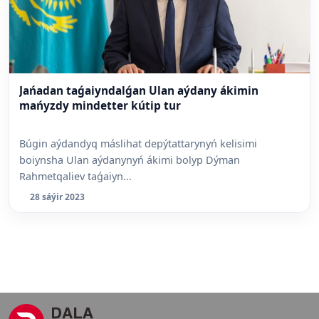
Jańadan taǵaiyndalǵan Ulan aýdany ákimin
mańyzdy mindetter kútip tur
Búgin aýdandyq máslihat depýtattarynyń kelisimi
boiynsha Ulan aýdanynyń ákimi bolyp Dýman
Rahmetqaliev taǵaiyn...
28 sáýir 2023