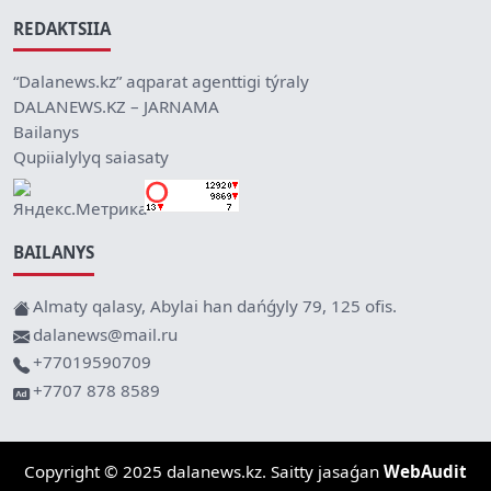
REDAKTSIIA
“Dalanews.kz” aqparat agenttigi týraly
DALANEWS.KZ – JARNAMA
Bailanys
Qupiialylyq saiasaty
BAILANYS
Almaty qalasy, Abylai han dańǵyly 79, 125 ofis.
dalanews@mail.ru
+77019590709
+7707 878 8589
Copyright © 2025 dalanews.kz. Saitty jasaǵan
WebAudit