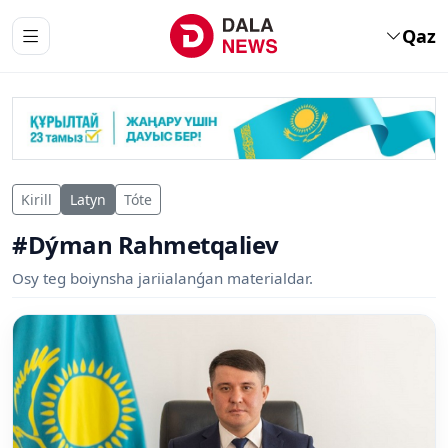
Qaz
Kirill
Latyn
Tóte
#Dýman Rahmetqaliev
Osy teg boiynsha jariialanǵan materialdar.