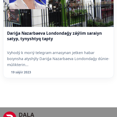
Dariǵa Nazarbaeva Londondaǵy záýlim saraiyn
satyp, tynyshtyq tapty
Vyhodý k moriý telegram arnasynan jetken habar
boiynsha atyshýly Dariǵa Nazarbaeva Londondaǵy dúnie-
múlikterin...
19 sáýir 2023