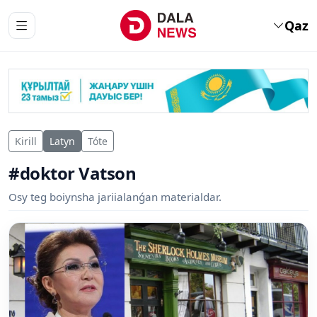
Qaz
Kirill
Latyn
Tóte
#doktor Vatson
Osy teg boiynsha jariialanǵan materialdar.