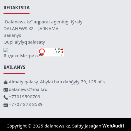
REDAKTSIIA
“Dalanews.kz” aqparat agenttigi týraly
DALANEWS.KZ – JARNAMA
Bailanys
Qupiialylyq saiasaty
BAILANYS
Almaty qalasy, Abylai han dańǵyly 79, 125 ofis.
dalanews@mail.ru
+77019590709
+7707 878 8589
Copyright © 2025 dalanews.kz. Saitty jasaǵan
WebAudit