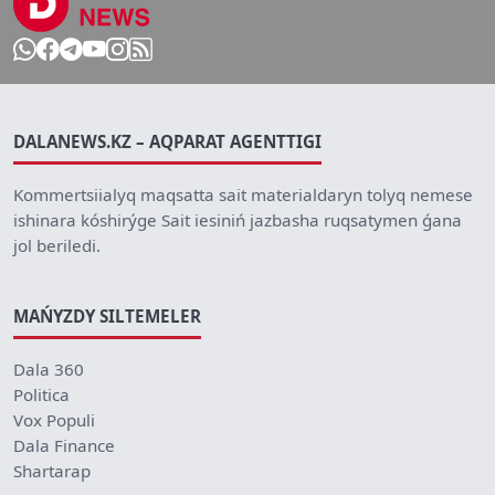
DALANEWS.KZ – AQPARAT AGENTTIGI
Kommertsiialyq maqsatta sait materialdaryn tolyq nemese
ishinara kóshirýge Sait iesiniń jazbasha ruqsatymen ǵana
jol beriledi.
MAŃYZDY SILTEMELER
Dala 360
Politica
Vox Populi
Dala Finance
Shartarap