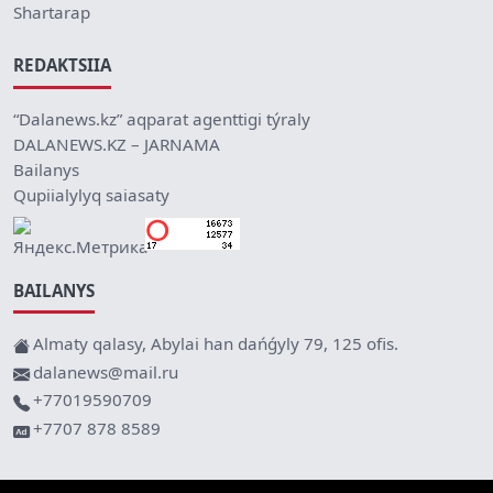
Shartarap
REDAKTSIIA
“Dalanews.kz” aqparat agenttigi týraly
DALANEWS.KZ – JARNAMA
Bailanys
Qupiialylyq saiasaty
BAILANYS
Almaty qalasy, Abylai han dańǵyly 79, 125 ofis.
dalanews@mail.ru
+77019590709
+7707 878 8589