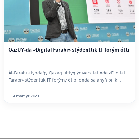
QazUÝ-da «Digital Farabi» stýdenttik IT forým ótti
Ál-Farabi atyndaǵy Qazaq ulttyq ýniversitetinde «Digital
Farabi» stýdenttik IT forýmy ótip, onda salanyń bilik...
4 mamyr 2023