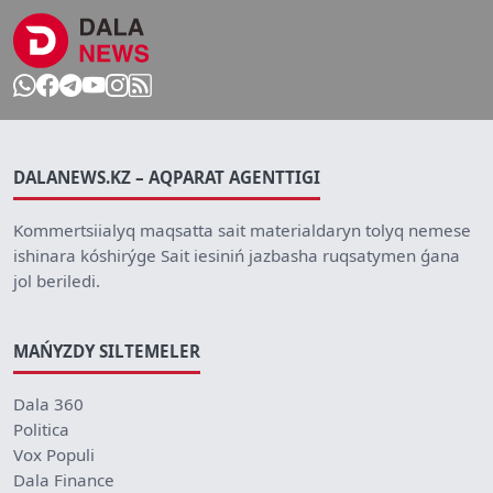
DALANEWS.KZ – AQPARAT AGENTTIGI
Kommertsiialyq maqsatta sait materialdaryn tolyq nemese
ishinara kóshirýge Sait iesiniń jazbasha ruqsatymen ǵana
jol beriledi.
MAŃYZDY SILTEMELER
Dala 360
Politica
Vox Populi
Dala Finance