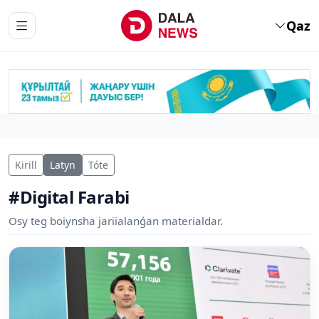
Qaz
Kirill
Latyn
Tóte
#Digital Farabi
Osy teg boiynsha jariialanǵan materialdar.