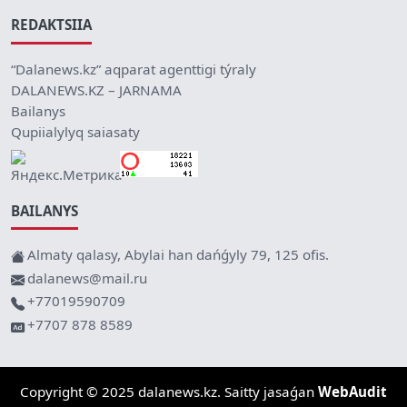
REDAKTSIIA
“Dalanews.kz” aqparat agenttigi týraly
DALANEWS.KZ – JARNAMA
Bailanys
Qupiialylyq saiasaty
BAILANYS
Almaty qalasy, Abylai han dańǵyly 79, 125 ofis.
dalanews@mail.ru
+77019590709
+7707 878 8589
Copyright © 2025 dalanews.kz. Saitty jasaǵan
WebAudit