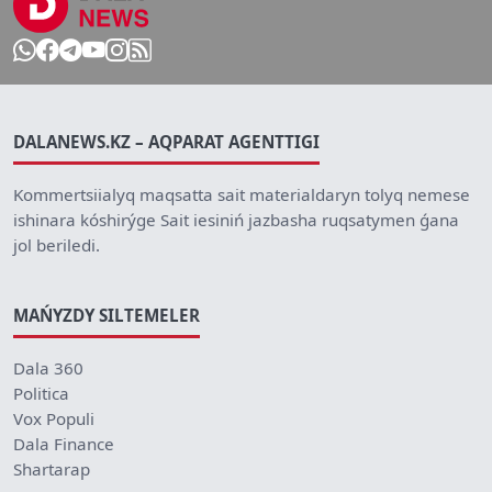
DALANEWS.KZ – AQPARAT AGENTTIGI
Kommertsiialyq maqsatta sait materialdaryn tolyq nemese
ishinara kóshirýge Sait iesiniń jazbasha ruqsatymen ǵana
jol beriledi.
MAŃYZDY SILTEMELER
Dala 360
Politica
Vox Populi
Dala Finance
Shartarap