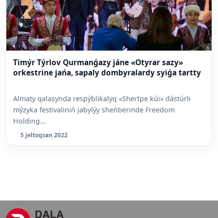
Timýr Týrlov Qurmanǵazy jáne «Otyrar sazy»
orkestrine jańa, sapaly dombyralardy syiǵa tartty
Almaty qalasynda respýblikalyq «Shertpe kúi» dástúrli
mýzyka festivaliniń jabylýy sheńberinde Freedom
Holding...
5 jeltoqsan 2022