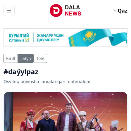
Qaz
Kirill
Latyn
Tóte
#daýylpaz
Osy teg boiynsha jariialanǵan materialdar.