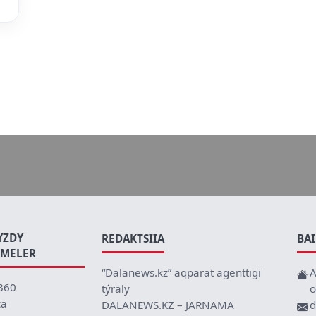
YZDY
REDAKTSIIA
BA
EMELER
“Dalanews.kz” aqparat agenttigi
A
360
týraly
o
ca
DALANEWS.KZ – JARNAMA
d