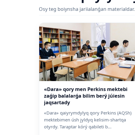
Osy teg boiynsha jariialanǵan materialdar.
«Dara» qory men Perkins mektebi
zaǵip balalarǵa bilim berý júiesin
jaqsartady
«Dara» qaiyrymdylyq qory Perkins (AQSh)
mektebimen úsh jyldyq kelisim-shartqa
otyrdy. Taraptar kórý qabileti b...