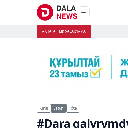
АҚПАРАТТЫҚ ХАБАРЛАМА
Kirill
Latyn
Tóte
#Dara qaiyrymd