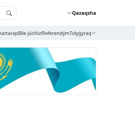
Qazaqsha
hartarap
Bile júrińiz!
Referendým
Tolyǵyraq