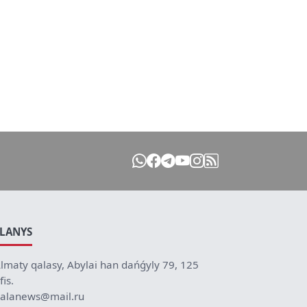
ILANYS
lmaty qalasy, Abylai han dańǵyly 79, 125
fis.
alanews@mail.ru