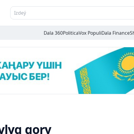
Dala 360
Politica
Vox Populi
Dala Finance
S
ylyq qory