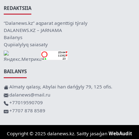
REDAKTSIIA
“Dalanews.kz” aqparat agenttigi týraly
DALANEWS.KZ – JARNAMA
Bailanys
Qupiialylyq saiasaty
BAILANYS
Almaty qalasy, Abylai han dańǵyly 79, 125 ofis.
dalanews@mail.ru
+77019590709
+7707 878 8589
Copyright © 2025 dalanews.kz. Saitty jasaǵan
WebAudit