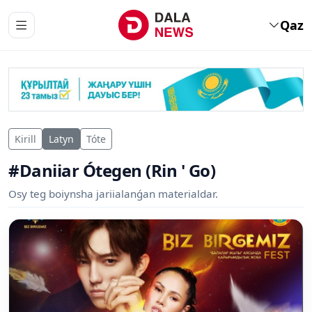
Qaz
Kirill
Latyn
Tóte
#Daniiar Ótegen (Rin ' Go)
Osy teg boiynsha jariialanǵan materialdar.