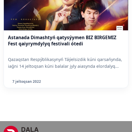
Astanada Dimashtyń qatysýymen BIZ BIRGEMIZ
Fest qaiyrymdylyq festivali ótedi
Qazaqstan Respýblikasynyń Táýelsizdik kúni qarsańynda,
iaǵni 14 jeltoqsan kúni balalar jyly aiasynda elordalyq...
7 jeltoqsan 2022