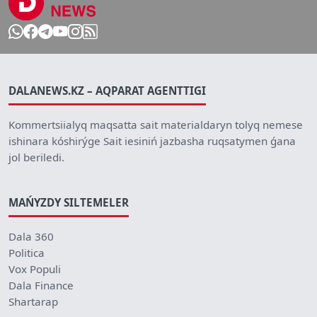
DALANEWS.KZ – AQPARAT AGENTTIGI
Kommertsiialyq maqsatta sait materialdaryn tolyq nemese
ishinara kóshirýge Sait iesiniń jazbasha ruqsatymen ǵana
jol beriledi.
MAŃYZDY SILTEMELER
Dala 360
Politica
Vox Populi
Dala Finance
Shartarap