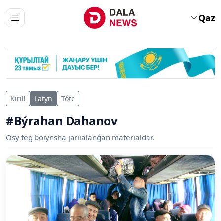
Qaz
Kirill
Latyn
Tóte
#Býrahan Dahanov
Osy teg boiynsha jariialanǵan materialdar.