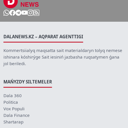
DALANEWS.KZ – AQPARAT AGENTTIGI
Kommertsiialyq maqsatta sait materialdaryn tolyq nemese
ishinara kóshirýge Sait iesiniń jazbasha ruqsatymen ǵana
jol beriledi.
MAŃYZDY SILTEMELER
Dala 360
Politica
Vox Populi
Dala Finance
Shartarap