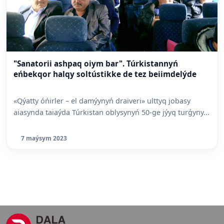
"Sanatorii ashpaq oiym bar". Túrkistannyń
eńbekqor halqy soltústikke de tez beiimdelýde
«Qýatty óńirler – el damýynyń draiveri» ulttyq jobasy
aiasynda taiaýda Túrkistan oblysynyń 50-ge jýyq turǵyny...
7 maýsym 2023