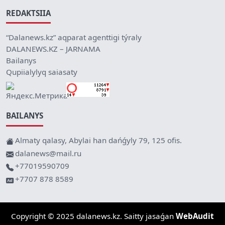
REDAKTSIIA
“Dalanews.kz” aqparat agenttigi týraly
DALANEWS.KZ – JARNAMA
Bailanys
Qupiialylyq saiasaty
BAILANYS
Almaty qalasy, Abylai han dańǵyly 79, 125 ofis.
dalanews@mail.ru
+77019590709
+7707 878 8589
Copyright © 2025 dalanews.kz. Saitty jasaǵan
WebAudit