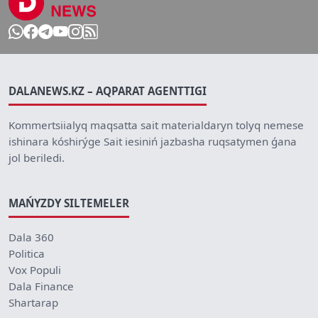
DALANEWS.KZ – AQPARAT AGENTTIGI
Kommertsiialyq maqsatta sait materialdaryn tolyq nemese
ishinara kóshirýge Sait iesiniń jazbasha ruqsatymen ǵana
jol beriledi.
MAŃYZDY SILTEMELER
Dala 360
Politica
Vox Populi
Dala Finance
Shartarap