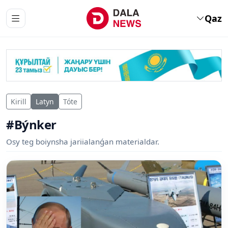
Qaz
Kirill
Latyn
Tóte
#Býnker
Osy teg boiynsha jariialanǵan materialdar.