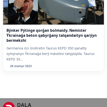
Býnker Pýtinge qorǵan bolmaidy. Nemister
Ýkrainaǵa beton qabyrǵany talqandaityn qarýyn
bermekshi
Germaniia ózi óndiretin Taurus KEPD 350 qanatty
zymyranyn Ýkrianaǵa berý máselesi talqylaýda. Taurus
KEPD 35...
28 mamyr 2023