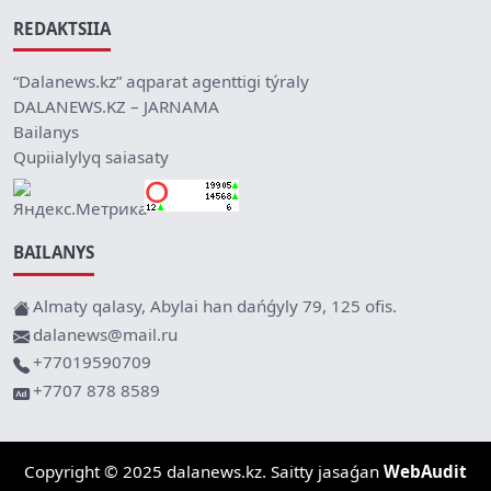
REDAKTSIIA
“Dalanews.kz” aqparat agenttigi týraly
DALANEWS.KZ – JARNAMA
Bailanys
Qupiialylyq saiasaty
BAILANYS
Almaty qalasy, Abylai han dańǵyly 79, 125 ofis.
dalanews@mail.ru
+77019590709
+7707 878 8589
Copyright © 2025 dalanews.kz. Saitty jasaǵan
WebAudit