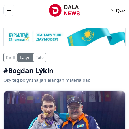
Qaz
Kirill
Latyn
Tóte
#Bogdan Lýkin
Osy teg boiynsha jariialanǵan materialdar.