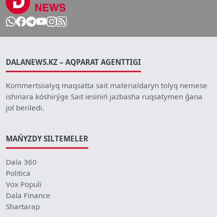
DALANEWS.KZ – AQPARAT AGENTTIGI
Kommertsiialyq maqsatta sait materialdaryn tolyq nemese
ishinara kóshirýge Sait iesiniń jazbasha ruqsatymen ǵana
jol beriledi.
MAŃYZDY SILTEMELER
Dala 360
Politica
Vox Populi
Dala Finance
Shartarap