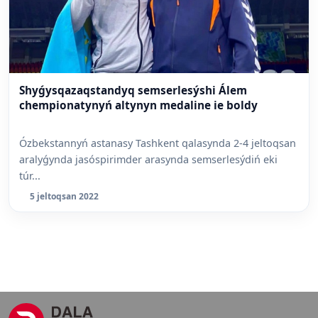
Shyǵysqazaqstandyq semserlesýshi Álem
chempionatynyń altynyn medaline ie boldy
Ózbekstannyń astanasy Tashkent qalasynda 2-4 jeltoqsan
aralyǵynda jasóspirimder arasynda semserlesýdiń eki
túr...
5 jeltoqsan 2022