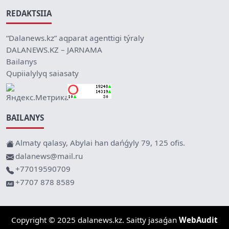
REDAKTSIIA
“Dalanews.kz” aqparat agenttigi týraly
DALANEWS.KZ – JARNAMA
Bailanys
Qupiialylyq saiasaty
BAILANYS
Almaty qalasy, Abylai han dańǵyly 79, 125 ofis.
dalanews@mail.ru
+77019590709
+7707 878 8589
Copyright © 2025 dalanews.kz. Saitty jasaǵan
WebAudit