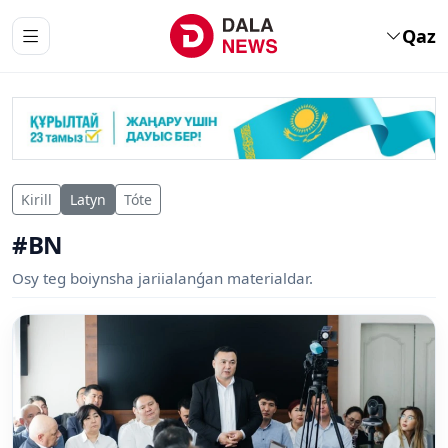
Qaz
Kirill
Latyn
Tóte
#BN
Osy teg boiynsha jariialanǵan materialdar.