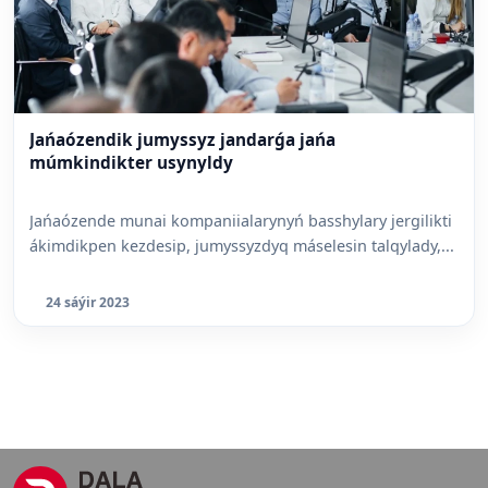
Jańaózendik jumyssyz jandarǵa jańa
múmkindikter usynyldy
Jańaózende munai kompaniialarynyń basshylary jergilikti
ákimdikpen kezdesip, jumyssyzdyq máselesin talqylady,...
24 sáýir 2023