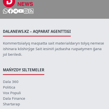
DALANEWS.KZ – AQPARAT AGENTTIGI
Kommertsiialyq maqsatta sait materialdaryn tolyq nemese
ishinara kóshirýge Sait iesiniń jazbasha ruqsatymen ǵana
jol beriledi.
MAŃYZDY SILTEMELER
Dala 360
Politica
Vox Populi
Dala Finance
Shartarap