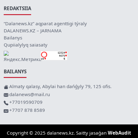
REDAKTSIIA
“Dalanews.kz” aqparat agenttigi týraly
DALANEWS.KZ – JARNAMA
Bailanys
Qupiialylyq saiasaty
BAILANYS
Almaty qalasy, Abylai han dańǵyly 79, 125 ofis.
dalanews@mail.ru
+77019590709
+7707 878 8589
Copyright © 2025 dalanews.kz. Saitty jasaǵan
WebAudit