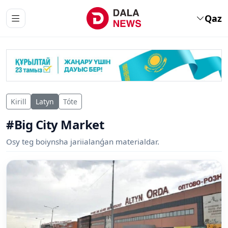
Qaz
Kirill
Latyn
Tóte
#Big City Market
Osy teg boiynsha jariialanǵan materialdar.