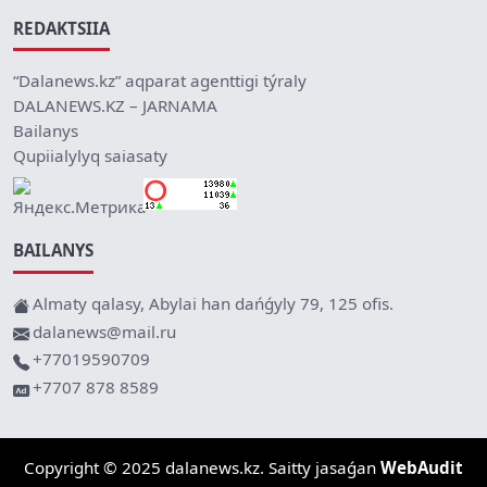
REDAKTSIIA
“Dalanews.kz” aqparat agenttigi týraly
DALANEWS.KZ – JARNAMA
Bailanys
Qupiialylyq saiasaty
BAILANYS
Almaty qalasy, Abylai han dańǵyly 79, 125 ofis.
dalanews@mail.ru
+77019590709
+7707 878 8589
Copyright © 2025 dalanews.kz. Saitty jasaǵan
WebAudit