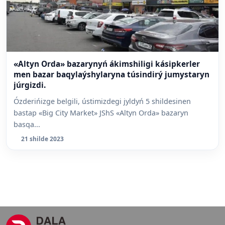
«Altyn Orda» bazarynyń ákimshiligi kásipkerler
men bazar baqylaýshylaryna túsindirý jumystaryn
júrgizdi.
Ózderińizge belgili, ústimizdegi jyldyń 5 shildesinen
bastap «Big City Market» JShS «Altyn Orda» bazaryn
basqa...
21 shilde 2023