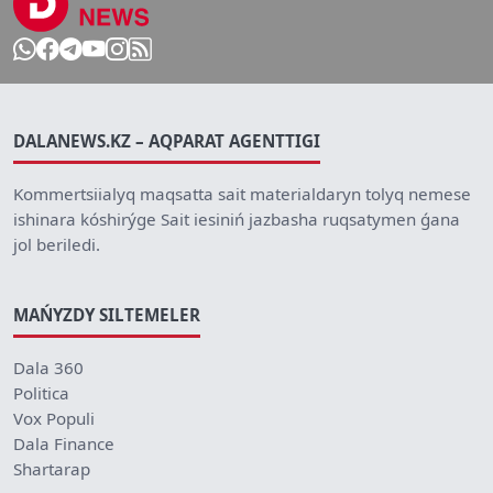
DALANEWS.KZ – AQPARAT AGENTTIGI
Kommertsiialyq maqsatta sait materialdaryn tolyq nemese
ishinara kóshirýge Sait iesiniń jazbasha ruqsatymen ǵana
jol beriledi.
MAŃYZDY SILTEMELER
Dala 360
Politica
Vox Populi
Dala Finance
Shartarap