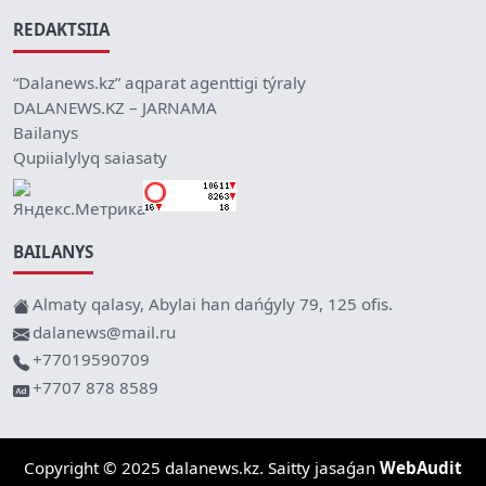
REDAKTSIIA
“Dalanews.kz” aqparat agenttigi týraly
DALANEWS.KZ – JARNAMA
Bailanys
Qupiialylyq saiasaty
BAILANYS
Almaty qalasy, Abylai han dańǵyly 79, 125 ofis.
dalanews@mail.ru
+77019590709
+7707 878 8589
Copyright © 2025 dalanews.kz. Saitty jasaǵan
WebAudit