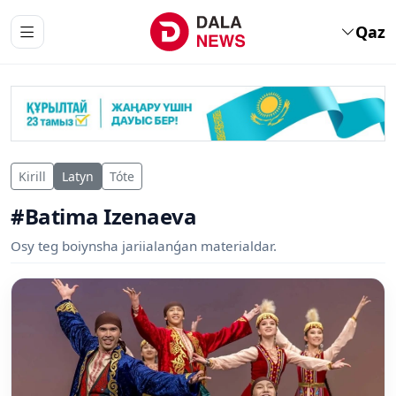
Qaz
Kirill
Latyn
Tóte
#Batima Izenaeva
Osy teg boiynsha jariialanǵan materialdar.