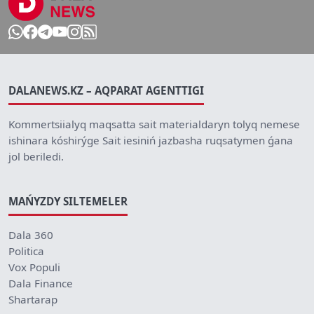
DALANEWS.KZ – AQPARAT AGENTTIGI
Kommertsiialyq maqsatta sait materialdaryn tolyq nemese
ishinara kóshirýge Sait iesiniń jazbasha ruqsatymen ǵana
jol beriledi.
MAŃYZDY SILTEMELER
Dala 360
Politica
Vox Populi
Dala Finance
Shartarap