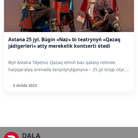
Astana 25 jyl. Búgin «Naz» bi teatrynyń «Qazaq
jádigerleri» atty merekelik kontserti ótedi
Biyl Astana Táýelsiz Qazaq eliniń bas qalasy retinde
halyqaralyq arenada tanystyrylǵanyna – 25 jyl tolyp otyr....
4 shilde 2023