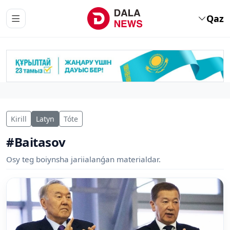
Qaz
Kirill
Latyn
Tóte
#Baitasov
Osy teg boiynsha jariialanǵan materialdar.