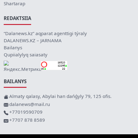
Shartarap
REDAKTSIIA
“Dalanews.kz” aqparat agenttigi týraly
DALANEWS.KZ – JARNAMA
Bailanys
Qupiialylyq saiasaty
BAILANYS
Almaty qalasy, Abylai han dańǵyly 79, 125 ofis.
dalanews@mail.ru
+77019590709
+7707 878 8589