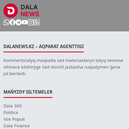
DALANEWS.KZ – AQPARAT AGENTTIGI
Kommertsiialyq maqsatta sait materialdaryn tolyq nemese
ishinara kóshirýge Sait iesiniń jazbasha ruqsatymen ǵana
jol beriledi.
MAŃYZDY SILTEMELER
Dala 360
Politica
Vox Populi
Dala Finance