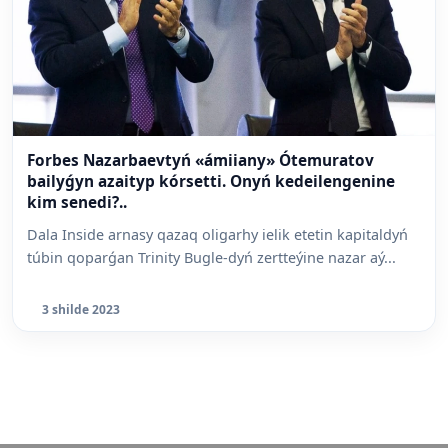
Forbes Nazarbaevtyń «ámiiany» Ótemuratov
bailyǵyn azaityp kórsetti. Onyń kedeilengenine
kim senedi?..
Dala Inside arnasy qazaq oligarhy ielik etetin kapitaldyń
túbin qoparǵan Trinity Bugle-dyń zertteýine nazar aý...
3 shilde 2023