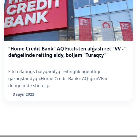
"Home Credit Bank" AQ Fitch-ten alǵash ret "VV -"
deńgeiinde reiting aldy, boljam "Turaqty"
Fitch Ratings halyqaralyq reitingtik agenttigi
qazaqstandyq «Home Credit Bank» AQ-ǵa «VB-»
deńgeiinde shetel j...
3 sáýir 2023