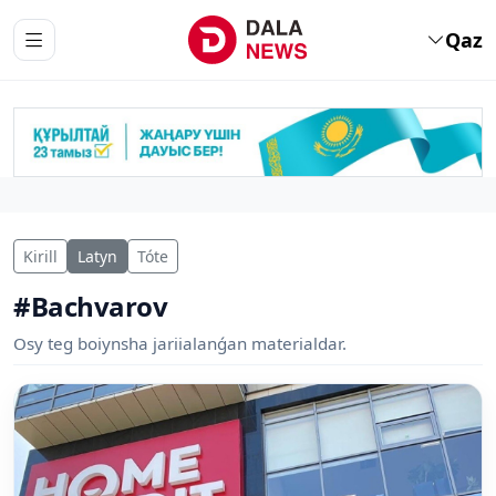
Qaz
Kirill
Latyn
Tóte
#Bachvarov
Osy teg boiynsha jariialanǵan materialdar.