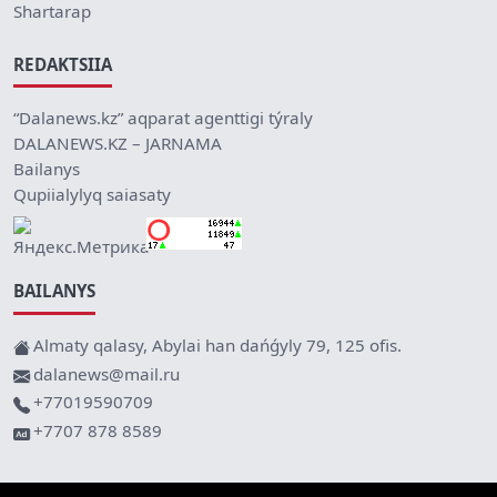
Shartarap
REDAKTSIIA
“Dalanews.kz” aqparat agenttigi týraly
DALANEWS.KZ – JARNAMA
Bailanys
Qupiialylyq saiasaty
BAILANYS
Almaty qalasy, Abylai han dańǵyly 79, 125 ofis.
dalanews@mail.ru
+77019590709
+7707 878 8589