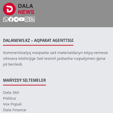
DALANEWS.KZ – AQPARAT AGENTTIGI
Kommertsiialyq maqsatta sait materialdaryn tolyq nemese
ishinara kóshirýge Sait iesiniń jazbasha ruqsatymen ǵana
jol beriledi.
MAŃYZDY SILTEMELER
Dala 360
Politica
Vox Populi
Dala Finance