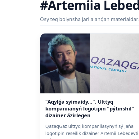
#Artemiia Lebe
Osy teg boiynsha jariialanǵan materialdar.
"Aqylǵa syimaidy...". Ulttyq
kompaniianyń logotipin "pýtinshil"
dizainer ázirlegen
QazaqGaz ulttyq kompaniiasynyń sý jańa
logotipin reseilik dizainer Artemii Lebedevt