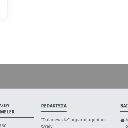
YZDY
REDAKTSIIA
BA
EMELER
“Dalanews.kz” aqparat agenttigi
A
360
týraly
o