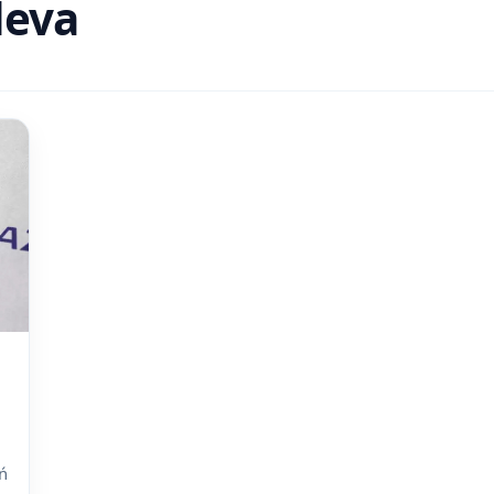
deva
iń