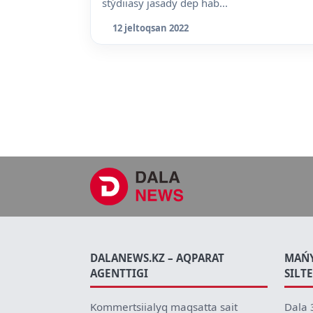
stýdiiasy jasady dep hab...
12 jeltoqsan 2022
DALANEWS.KZ – AQPARAT
MAŃ
AGENTTIGI
SILT
Kommertsiialyq maqsatta sait
Dala 