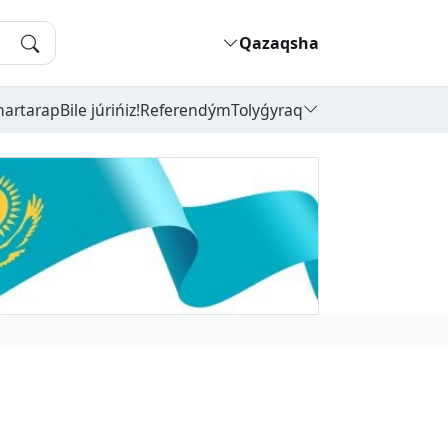
Qazaqsha
hartarap
Bile júrińiz!
Referendým
Tolyǵyraq