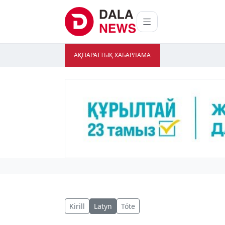
АҚПАРАТТЫҚ ХАБАРЛАМА
Kirill
Latyn
Tóte