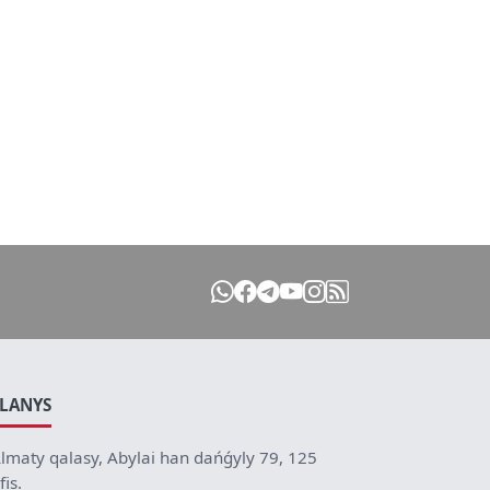
ILANYS
lmaty qalasy, Abylai han dańǵyly 79, 125
fis.