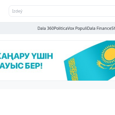
Dala 360
Politica
Vox Populi
Dala Finance
S