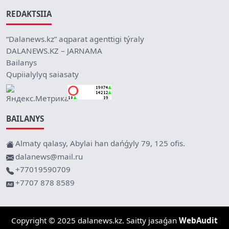
REDAKTSIIA
“Dalanews.kz” aqparat agenttigi týraly
DALANEWS.KZ – JARNAMA
Bailanys
Qupiialylyq saiasaty
BAILANYS
Almaty qalasy, Abylai han dańǵyly 79, 125 ofis.
dalanews@mail.ru
+77019590709
+7707 878 8589
Copyright © 2025 dalanews.kz. Saitty jasaǵan
WebAudit