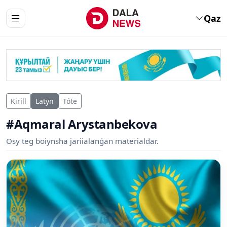
Qaz
Kirill
Latyn
Tóte
#Aqmaral Arystanbekova
Osy teg boiynsha jariialanǵan materialdar.