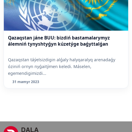
Qazaqstan jáne BUU: bizdiń bastamalarymyz
álemniń tynyshtyǵyn kúzetýge baǵyttalǵan
Qazaqstan táýelsizdigin alǵaly halyqaralyq arenadaǵy
óziniń ornyn nyǵaitýmen keledi. Máselen,
egemendigimizdi...
31 mamyr 2023