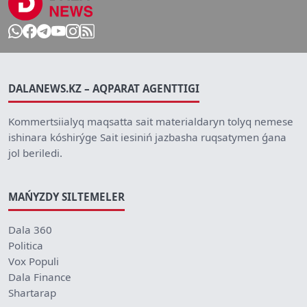
DALANEWS.KZ – AQPARAT AGENTTIGI
Kommertsiialyq maqsatta sait materialdaryn tolyq nemese
ishinara kóshirýge Sait iesiniń jazbasha ruqsatymen ǵana
jol beriledi.
MAŃYZDY SILTEMELER
Dala 360
Politica
Vox Populi
Dala Finance
Shartarap