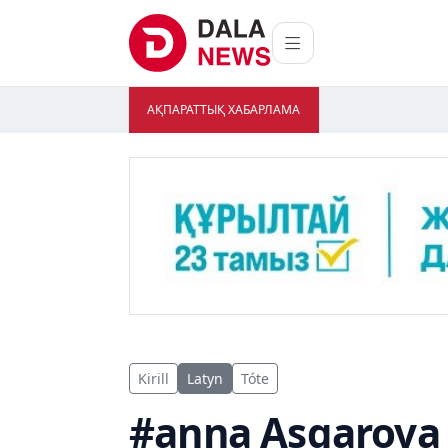
АҚПАРАТТЫҚ ХАБАРЛАМА
Kirill
Latyn
Tóte
#anna Asqarova