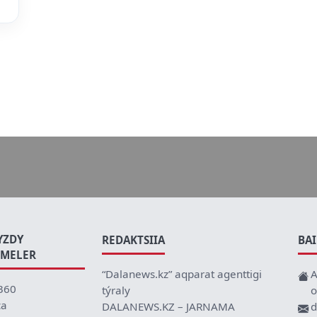
YZDY
REDAKTSIIA
BA
EMELER
“Dalanews.kz” aqparat agenttigi
A
360
týraly
o
ca
DALANEWS.KZ – JARNAMA
d