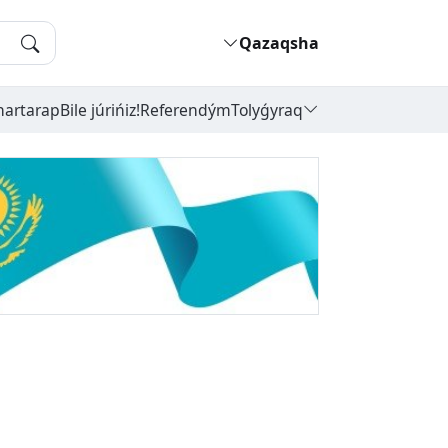
Qazaqsha
hartarap
Bile júrińiz!
Referendým
Tolyǵyraq