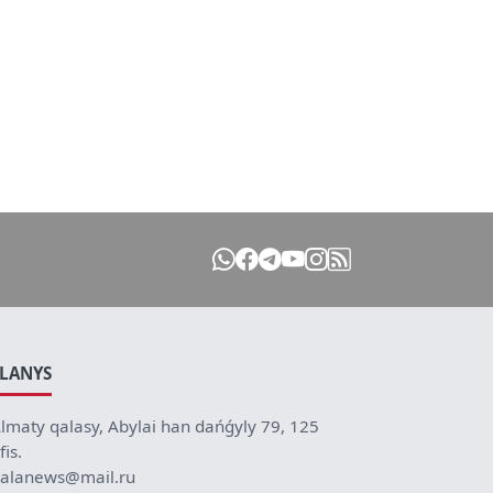
ILANYS
lmaty qalasy, Abylai han dańǵyly 79, 125
fis.
alanews@mail.ru