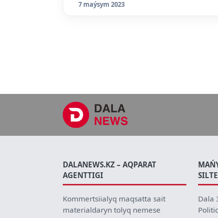
7 maýsym 2023
DALANEWS.KZ – AQPARAT
MAŃ
AGENTTIGI
SILT
Kommertsiialyq maqsatta sait
Dala 
materialdaryn tolyq nemese
Politi