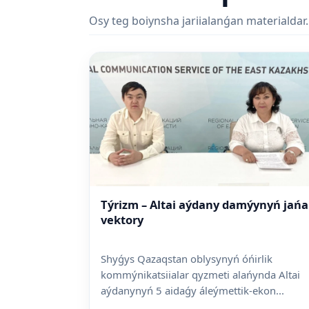
Osy teg boiynsha jariialanǵan materialdar.
Týrizm – Altai aýdany damýynyń jańa
vektory
Shyǵys Qazaqstan oblysynyń óńirlik
kommýnikatsiialar qyzmeti alańynda Altai
aýdanynyń 5 aidaǵy áleýmettik-ekon...