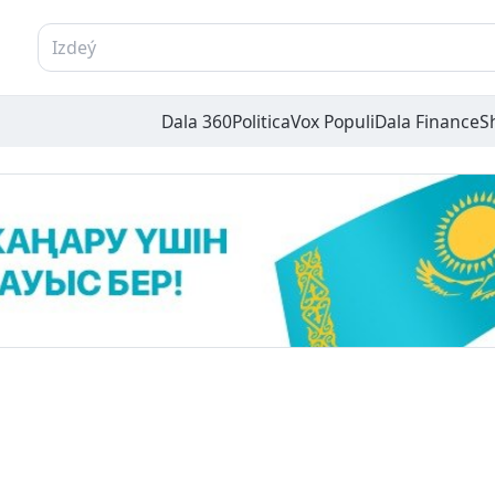
Dala 360
Politica
Vox Populi
Dala Finance
S