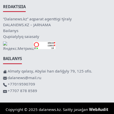
REDAKTSIIA
“Dalanews.kz” aqparat agenttigi týraly
DALANEWS.KZ – JARNAMA
Bailanys
Qupiialylyq saiasaty
BAILANYS
Almaty qalasy, Abylai han dańǵyly 79, 125 ofis.
dalanews@mail.ru
+77019590709
+7707 878 8589
Copyright © 2025 dalanews.kz. Saitty jasaǵan
WebAudit