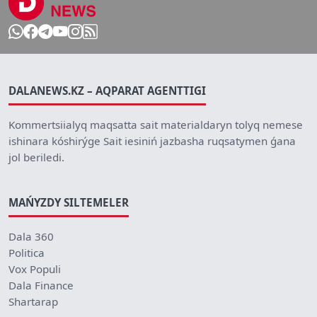
DALANEWS.KZ – AQPARAT AGENTTIGI
Kommertsiialyq maqsatta sait materialdaryn tolyq nemese
ishinara kóshirýge Sait iesiniń jazbasha ruqsatymen ǵana
jol beriledi.
MAŃYZDY SILTEMELER
Dala 360
Politica
Vox Populi
Dala Finance
Shartarap