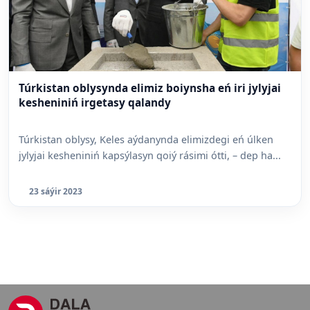
Túrkistan oblysynda elimiz boiynsha eń iri jylyjai
kesheniniń irgetasy qalandy
Túrkistan oblysy, Keles aýdanynda elimizdegi eń úlken
jylyjai kesheniniń kapsýlasyn qoiý rásimi ótti, – dep ha...
23 sáýir 2023