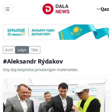
Qaz
Kirill
Latyn
Tóte
#Aleksandr Rýdakov
Osy teg boiynsha jariialanǵan materialdar.