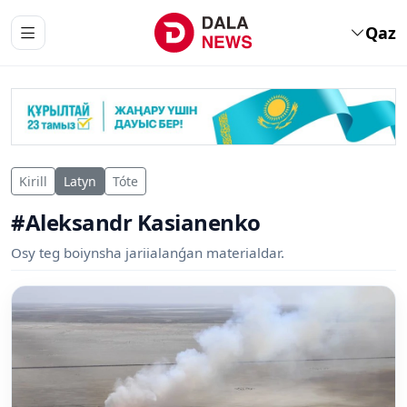
Qaz
Kirill
Latyn
Tóte
#Aleksandr Kasianenko
Osy teg boiynsha jariialanǵan materialdar.