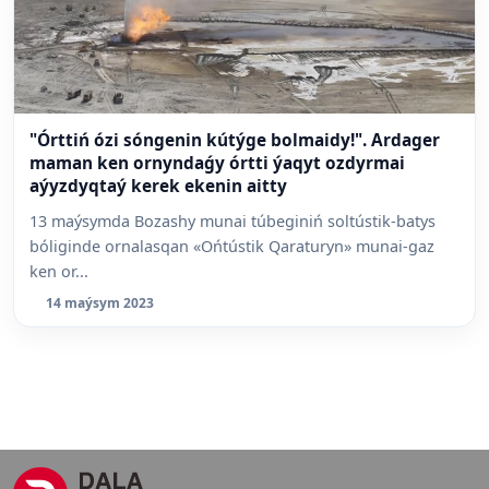
"Órttiń ózi sóngenin kútýge bolmaidy!". Ardager
maman ken ornyndaǵy órtti ýaqyt ozdyrmai
aýyzdyqtaý kerek ekenin aitty
13 maýsymda Bozashy munai túbeginiń soltústik-batys
bóliginde ornalasqan «Ońtústik Qaraturyn» munai-gaz
ken or...
14 maýsym 2023