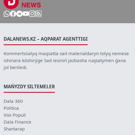
DALANEWS.KZ – AQPARAT AGENTTIGI
Kommertsiialyq maqsatta sait materialdaryn tolyq nemese
ishinara kóshirýge Sait iesiniń jazbasha ruqsatymen ǵana
jol beriledi.
MAŃYZDY SILTEMELER
Dala 360
Politica
Vox Populi
Dala Finance
Shartarap