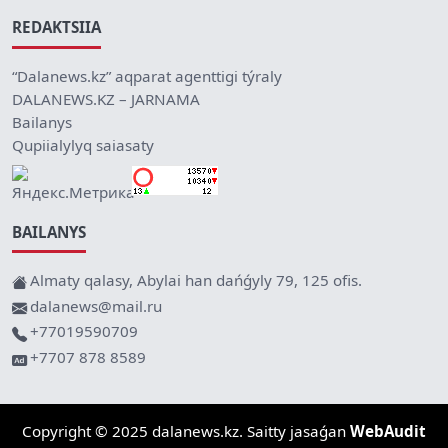
REDAKTSIIA
“Dalanews.kz” aqparat agenttigi týraly
DALANEWS.KZ – JARNAMA
Bailanys
Qupiialylyq saiasaty
BAILANYS
Almaty qalasy, Abylai han dańǵyly 79, 125 ofis.
dalanews@mail.ru
+77019590709
+7707 878 8589
Copyright © 2025 dalanews.kz. Saitty jasaǵan
WebAudit