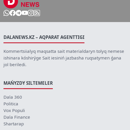
DALANEWS.KZ – AQPARAT AGENTTIGI
Kommertsiialyq maqsatta sait materialdaryn tolyq nemese
ishinara kóshirýge Sait iesiniń jazbasha ruqsatymen ǵana
jol beriledi.
MAŃYZDY SILTEMELER
Dala 360
Politica
Vox Populi
Dala Finance
Shartarap