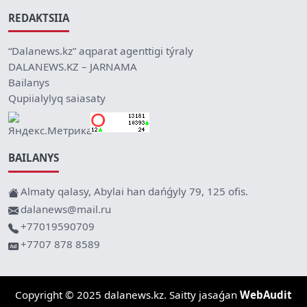
REDAKTSIIA
“Dalanews.kz” aqparat agenttigi týraly
DALANEWS.KZ – JARNAMA
Bailanys
Qupiialylyq saiasaty
BAILANYS
Almaty qalasy, Abylai han dańǵyly 79, 125 ofis.
dalanews@mail.ru
+77019590709
+7707 878 8589
Copyright © 2025 dalanews.kz. Saitty jasaǵan
WebAudit