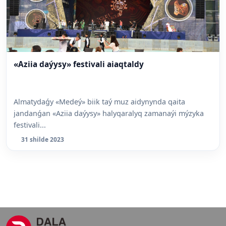
«Aziia daýysy» festivali aiaqtaldy
Almatydaǵy «Medeý» biik taý muz aidynynda qaita
jandanǵan «Aziia daýysy» halyqaralyq zamanaýi mýzyka
festivali...
31 shilde 2023