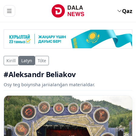
Qaz
Kirill
Latyn
Tóte
#Aleksandr Beliakov
Osy teg boiynsha jariialanǵan materialdar.