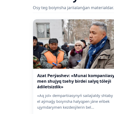
Osy teg boiynsha jariialanǵan materialdar.
Azat Perýashev: «Munai kompaniias
men shujyq tsehy birdei salyq tóleýi
ádiletsizdik»
«Aq jol» dempartiiasynyń sailaýaldy shtaby
el aýmaǵy boiynsha halyqpen jáne eńbek
ujymdarymen kezdesýlerin bel...