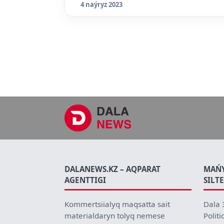
4 naýryz 2023
DALANEWS.KZ – AQPARAT
MAŃ
AGENTTIGI
SILT
Kommertsiialyq maqsatta sait
Dala 
materialdaryn tolyq nemese
Politi