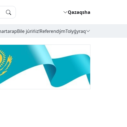
Qazaqsha
hartarap
Bile júrińiz!
Referendým
Tolyǵyraq