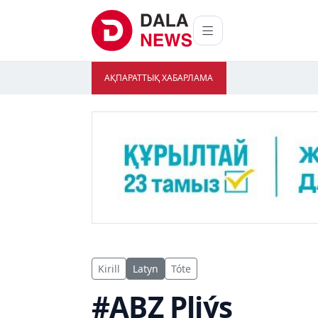
АҚПАРАТТЫҚ ХАБАРЛАМА
Kirill
Latyn
Tóte
#ABZ Pliýs