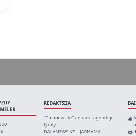
YZDY
REDAKTSIIA
BA
EMELER
“Dalanews.kz” aqparat agenttigi
A
360
týraly
o
ca
DALANEWS.KZ – JARNAMA
d