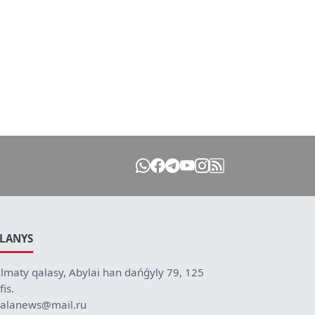
ILANYS
lmaty qalasy, Abylai han dańǵyly 79, 125
fis.
alanews@mail.ru