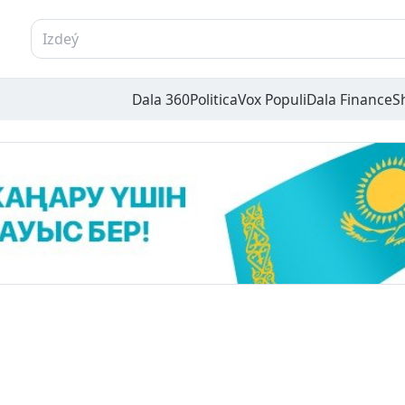
Dala 360
Politica
Vox Populi
Dala Finance
S