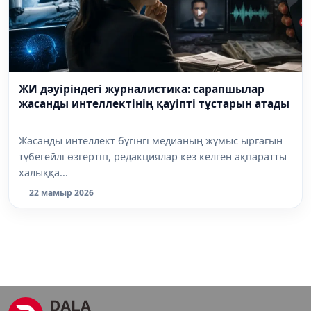
ЖИ дәуіріндегі журналистика: сарапшылар
жасанды интеллектінің қауіпті тұстарын атады
Жасанды интеллект бүгінгі медианың жұмыс ырғағын
түбегейлі өзгертіп, редакциялар кез келген ақпаратты
халыққа...
22 мамыр 2026