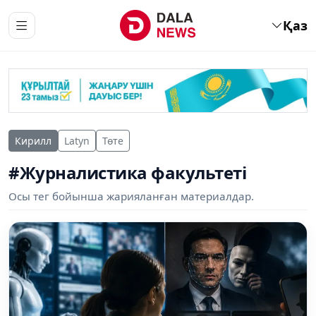
Қаз
Кирилл
Latyn
Төте
#Журналистика факультеті
Осы тег бойынша жарияланған материалдар.